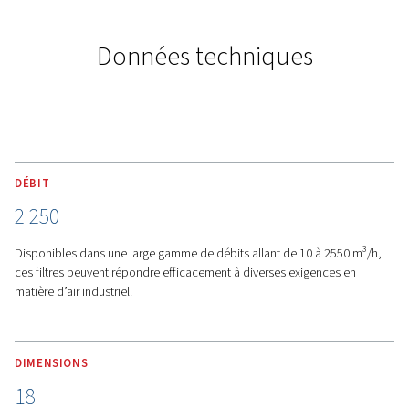
d’exploitation réduits. Faites
confiance à ces filtres pour des
performances fiables et durables et
un air plus propre.
PRINCIPALES FONCTIONS
FILTRE MODULAIRE ET DIFFÉRENCIATION FACILE
Filtre modulaire
- Les kits de raccordement peu coûteux
supports de montage mural et la nouvelle conception de 
filtre permettent une installation facile et simple pour couv
plupart des applications.