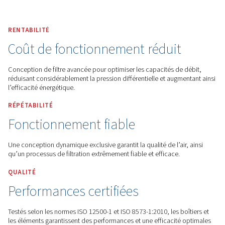
Worthington Afrique Home Page
Produits
Traitement 
Filtres À Air Comprimé
Filtres De Ligne
RENTABILITÉ
Coût de fonctionnement rédui
Conception de filtre avancée pour optimiser les capacités d
réduisant considérablement la pression différentielle et aug
l’efficacité énergétique.