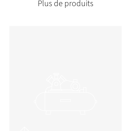
DIMENSIONS
18
Différentes tailles pour s’adapter à différents besoins et conf
POIDS
0,25
Avec une construction légère à partir de 0,25 kg, ces filtres s
manipuler et à installer, ce qui garantit un impact minimal sur
installation.