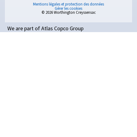
pour obtenir une qualité d’air optimale afin de préserve
équipements.
Lire l’article complet
ENTRETIEN
Votre
guide
pour
un
entret