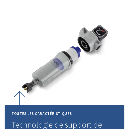
considérablement la consommation d’énergi
et les coûts d’exploitation.
ENGAGÉS
DANS
L’EXCELLENCE,
CENTRÉS
VOUS
Nous nous engageons à fournir plus que des produ
qualité, votre satisfaction est notre priorité absol
Chaque service et solution que nous fournissons 
sur la satisfaction de vos besoins. Nous mesurons 
succès par votre confiance, en nous efforçant