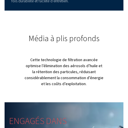
PRÉSENTATION DES PRODUITS
Découvrez une nouvelle
génération de filtres à air
La nouvelle génération de filtres à air comprimé de Wor
Creyssensac offre une ingénierie exceptionnelle pour am
les performances et l’efficacité du système d’air. L’air 
non traité contient de la saleté et des particules qui doiv
filtrées pour protéger votre équipement pneumatique et
produits finaux. Nos filtres innovants offrent une efficaci
énergétique, une maintenance réduite et une intégration
transparente avec les compresseurs et la tuyauterie. Tes
validés selon les normes ISO 12500-1 et ISO 8573-1:2010,
offrent des performances optimales et une efficacité ac
La gamme comprend également des filtres à coalescen