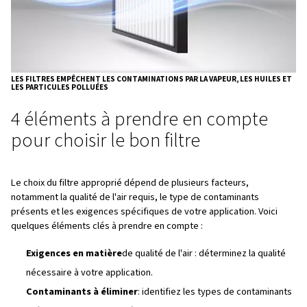
Applications
: transformation alimentaire, production
pharmaceutique et toute application nécessitant un ai
respirable.
Entretien
: doit être remplacé une fois saturé, car un f
obstrué entraîne une augmentation de la perte de cha
Filtres à coalescence
Les filtres à coalescence sont utilisés pour éliminer les 
liquides, tels que l'huile et l'eau, de l'air comprimé. Ces fi
l'air à travers un milieu coalescent, ce qui provoque la fu
minuscules gouttelettes de liquide et la formation de pl
gouttelettes qui peuvent être facilement éliminées du s
ces outils sont très efficaces mais doivent être utilisés