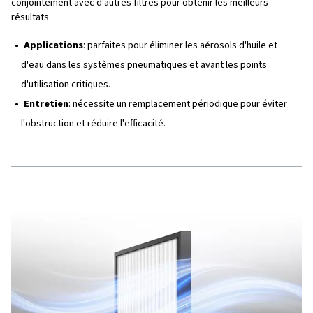
adsorption et peuvent éliminer les particules jusqu'à 1 m
moins, en fonction de la qualité du filtre. Les filtres à par
essentiels pour garantir que l'air comprimé est exempt d
Applications
: le plus souvent utilisé dans les paramè
industriels généraux, en particulier après les sécheurs 
Entretien
: nécessite un remplacement régulier pour é
pertes de charge et maintenir l'efficacité.
Filtres à charbon actif
Les filtres à charbon actif sont conçus pour éliminer les
d'huile, les odeurs et autres contaminants gazeux de l'ai
Le charbon actif attire et adsorbe ces contaminants, ce qu
excellent choix pour les applications d'air à haute pureté.