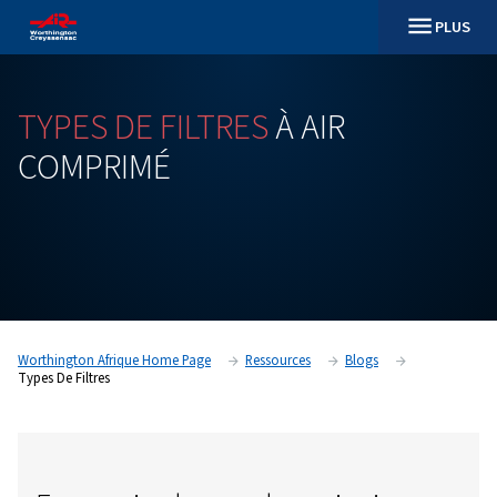
TYPES
DE
FILTRES
À
AIR
COMPRIMÉ
Worthington Afrique Home Page
Ressources
Blogs
Types De Filtres