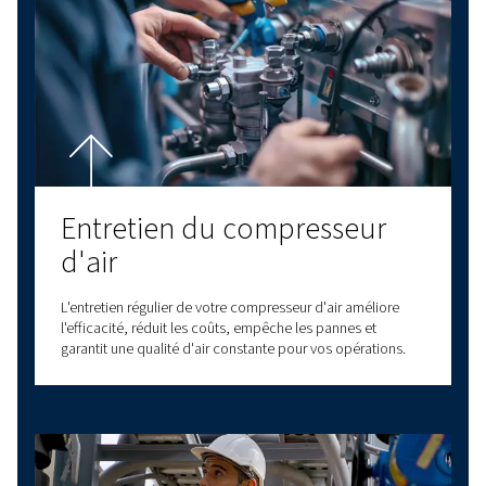
pour vous aider à prendre des décisions éclair
amélioreront vos processus commerciaux et v
efficacité opérationnelle.
Forts de décennies d’expérience dans le dom
l’air comprimé, nous proposons une gamme c
de compresseurs à vis, de compresseurs à pist
compresseurs sans huile et de solutions de t
d’air. Nous proposons également une large g
d’options de service pour répondre à tous vos
en air comprimé. Faites confiance à notre expe
pour fournir des solutions fiables et de haute 
la pointe de l’innovation. Avec différentes op
connectivité, nous avons une solution pour ré