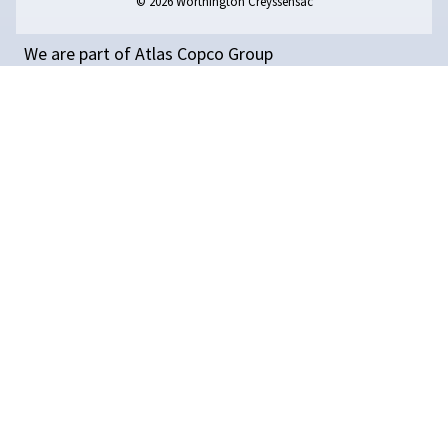
Compresseurs à pistons
Compresseurs non lubrifiés
Traitement de l’air
Surpresseur d'air et d'azote
Contrôleur et connectivité
PIÈCES ET SERVICE
Découvrez nos pièces détachées et nos options de service 
installation d’air comprimé.
Pièces de rechange