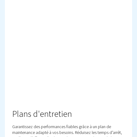
Récupération d'énergie :
Transformez la chaleur perdue en économies grâce à l’
Box. Récupérer jusqu’à 80% de la chaleur de compress
le chauffage, les processus et pour augmenter l’efficaci
énergétique.