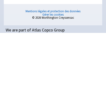
Equipements auxiliaires
Découvrez nos équipements auxiliaires. Les réservoirs
comprimé vous aident à stocker l’air comprimé et à vou
d’avoir de l’air lorsque vous en avez besoin. Découvr
possibilités ici.