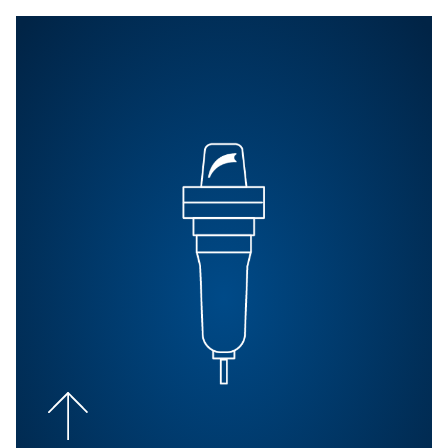
Sécheur par adsorption DB
Les sécheurs par adsorption DB offrent un traitement d
comprimé inégalé avec un contrôle optimisé du point 
sous pression, garantissant des économies d’énergie
performances supérieures pour toutes les applicati
Découvrez-en plus ici.