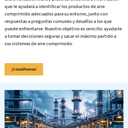
En esta sección, nos centramos en cómo las tec
de aire comprimido pueden respaldar sus oper
diarias en una amplia variedad de industrias. Al
aplicaciones concretas y los beneficios reales 
aportan estas soluciones, nuestro objetivo es o
una orientación clara y práctica. Encontrará in
que le ayudará a identificar los productos de ai
comprimido adecuados para su entorno, junto 
respuestas a preguntas comunes y desafíos a lo
puede enfrentarse. Nuestro objetivo es sencillo
a tomar decisiones seguras y sacar el máximo pa
sus sistemas de aire comprimido.