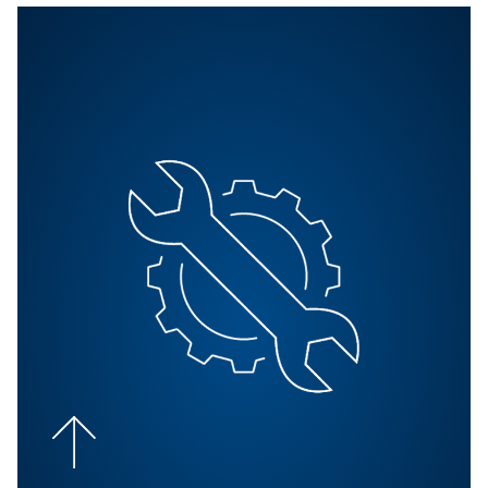
BLOG
Optimización del aire
comprimido: Una guía
completa
Aprenda a optimizar su sistema de aire comprimido pa
mejorar la eficiencia, reducir los costes y mejorar la
productividad. Lea 11 consejos para reducir el consum
energía.