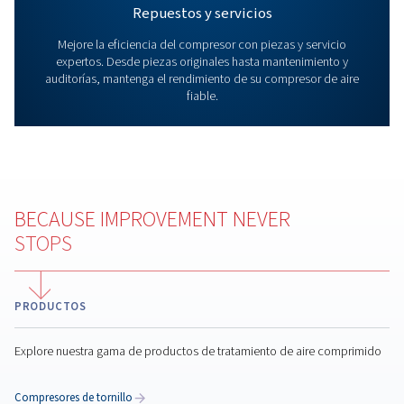
Acerca de nosotros
Estamos especializados en proporcionar soluciones de ai
calidad, incluidos
compresores de tornillo
,
compresores 
compresores exentos
de aceite. Además de nuestros c
avanzados, ofrecemos una amplia gama de
soluciones d
tratamiento del aire
, junto con diversas
piezas y servicio
garantizar el rendimiento óptimo de su equipo. Tanto si 
productos fiables y energéticamente eficientes como un
experto, estamos aquí para satisfacer sus necesidades 
amplia gama de industrias.
Explorar nuestros productos 