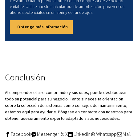
¿Qué es el aire comprimido?
El aire comprimido es una mezcla presurizada de gases,
principalmente nitrógeno y oxígeno, que se utiliza para c
cinética.
¿Cómo funciona un compresor VS
La compresión de aire fuerza a las moléculas de aire a en
espacio más pequeño, lo que aumenta su densidad y pre
¿Qué contiene el aire comprimido
El aire comprimido contiene nitrógeno, oxígeno y gases tr
impurezas se eliminan mediante filtración.