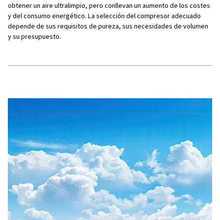
Secador de aire Elimina la humedad para evitar la corr
Filtros Eliminar las impurezas del aire comprimido.
Enfriadoras de agua Reduzca la temperatura del aire 
la eficiencia.
Usos de aire comprimido
Construcción Accionar herramientas neumáticas como 
hidráulicos.
Automoción Inflado de neumáticos y uso de herramie
reparación.
Fabricación Accionamiento de la maquinaria de la líne
Sector sanitario Suministro de aire respirable y alime