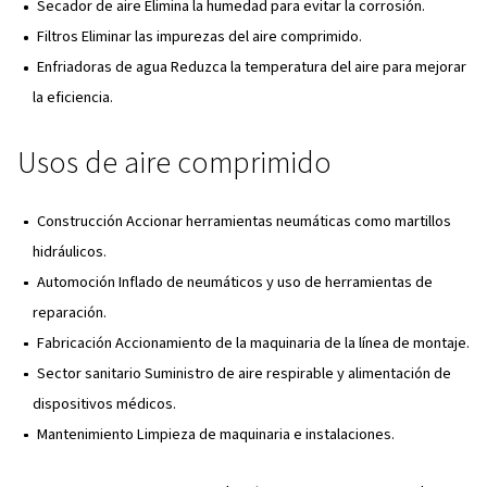
¿Qué contiene el aire compri
El aire comprimido es predominantemente nitrógeno, ox
argón, junto con trazas de dióxido de carbono, vapor de 
contaminantes. Los sistemas de filtración eliminan much
impurezas durante la compresión, pero industrias como 
alimentaria y la sanitaria requieren aire excepcionalment
tales casos, se necesitan compresores especializados 
de filtración avanzados.
Ventajas del aire comprimido 
a la electricidad
Seguridad Ideal para entornos peligrosos donde las c
podrían provocar explosiones.