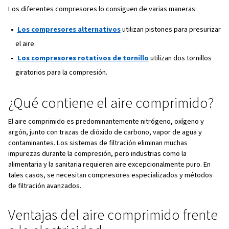
¿Qué es el aire comprimido?
El aire comprimido es una mezcla de gases, principalme
nitrógeno (78 %) y oxígeno (21 %), que se presuriza para
energía cinética. Al forzar a las moléculas de aire a entra
espacio más pequeño, su densidad aumenta, lo que hac
muevan más rápido y generen energía. Este proceso se l
mediante compresores de aire, que aspiran aire atmosfér
comprimen y lo almacenan en un depósito para su uso.
¿Cómo funciona un compres
VSD?