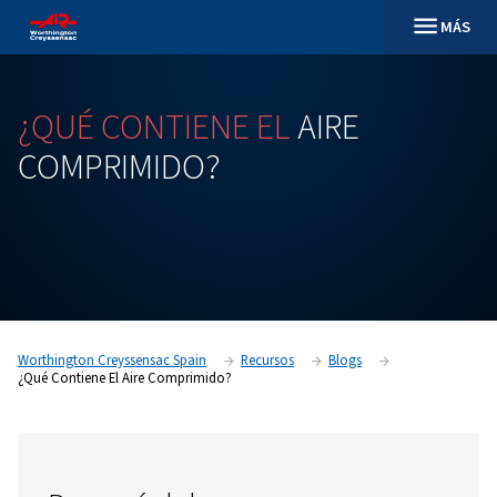
¿QUÉ
CONTIENE
EL
AIRE
COMPRIMIDO?
Worthington Creyssensac Spain
Recursos
Blogs
¿Qué Contiene El Aire Comprimido?