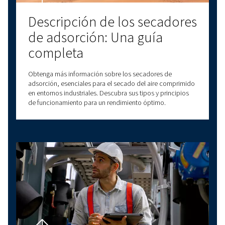
¿Tiene alguna pregunta?
¿Tiene preguntas sobre cómo elegir el compre
adecuado para sus necesidades específicas? 
expertos están a su disposición para ayudarle 
decisiones que mejoren sus procesos de negoc
mejoren su eficiencia operativa.
Con décadas de experiencia en el aire compri
ofrecemos una amplia gama de compresores 
tornillo, compresores de pistón, compresores
de aceite y soluciones de tratamiento del aire
También ofrecemos una amplia gama de opcio
servicio para satisfacer todas sus necesidades 
comprimido. Confíe en nuestra experiencia pa