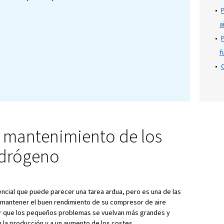
ón
tizar la fiabilidad, la eficiencia y una larga vida ú
rimido es realizar el mantenimiento y el manten
sional. No importa si su actividad es pequeña o gr
averíe y detenga sus operaciones puede tener efe
gocio y prosperidad. En esta guía se tratarán los 
imiento de los compresores de aire, la importanc
 los motivos por los que los planes de servicio son 