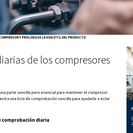
oporciona la calidad de aire adecuada para sus operaciones.
sectores como el farmacéutico y el de producción de alime
l. Además, el servicio periódico también ayuda a evitar el r
dría dañar el equipo o incluso arruinar el producto.