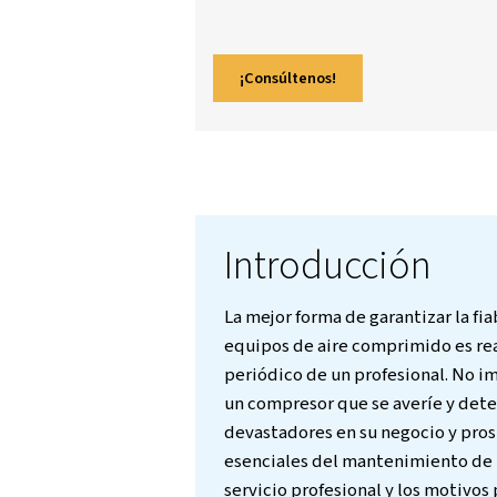
El mantenimiento perió
mejora la eficiencia y r
comprobaciones diaria
antelación, evitando c
constante del aire, esp
¡Consúltenos!