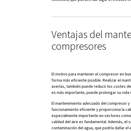
La importan
compresores
El mantenimiento preventivo e
mejores inversiones que pued
durante años. El mantenimien
costosos, que pueden dar luga