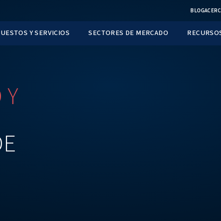
TOS
REPUESTOS Y SERVICIOS
SECTORES D
ENTO
Y
E
RES
DE
UÍA