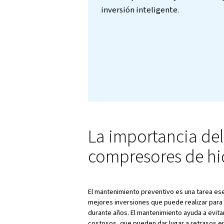
Introducci
La mejor forma de garan
equipos de aire comp
periódico de un profe
un compresor que se 
devastadores en su ne
esenciales del manten
servicio profesional y
inversión inteligente.