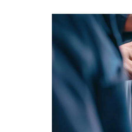
Ventajas de
compresore
El motivo para mantener el co
forma más eficiente posible. 
averías, también puede reduci
es más importante, puede prolo
El mantenimiento adecuado del