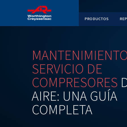
PRODUC
MANTENIMI
SERVICIO
D
COMPRESO
AIRE:
UNA
G