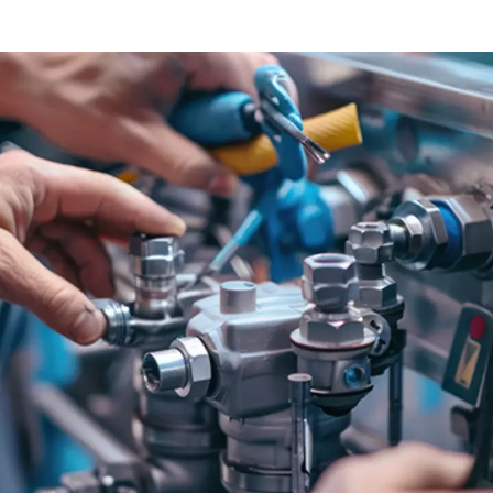
l mantenimiento periódic
s
mpresor en buen estado de funcionamiento es garantizar qu
Realizar el mantenimiento periódico de sus máquinas reduce
r los costes de energía asociados al mantenimiento de las 
ngar su vida útil. Invertir en un buen servicio puede ser di
 compresor y el mantenimiento de un profesional garantiz