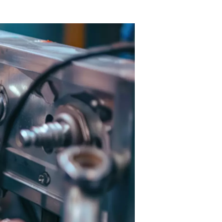
o de
e funcione de la
 el riesgo de
máquinas y, lo que
nero bien gastado.
an un