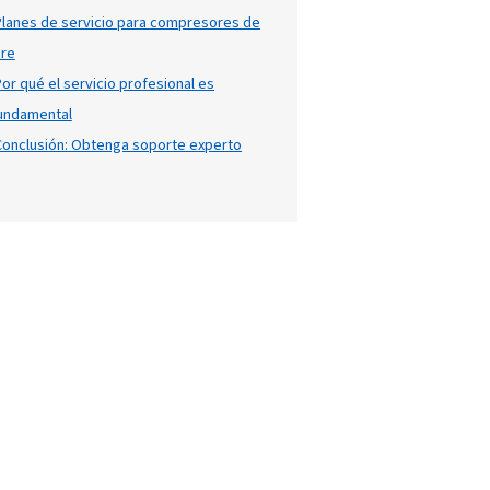
Índice
til de sus
La importancia del mantenimie
imiento
compresores de hidrógeno
ande; tener
Ventajas del mantenimiento pe
ctos
compresores
aspectos
Comprobaciones diarias de lo
ia del
una
compresores de aire
Planes de servicio para comp
aire
Por qué el servicio profesional