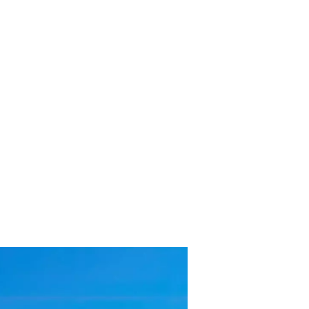
primé
.
piqueurs.