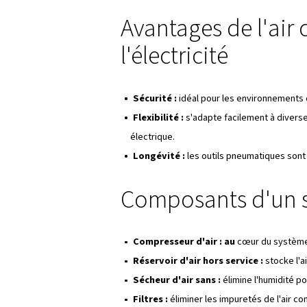
Le processus de compression d
Piégeage de l'air :
l'air 
bouteille.
Compression de l'air :
l'
augmentant la densité molé
Différents compresseurs perme
Les compresseurs à
pisto
Les compresseurs rotatif
Que contient
L'air comprimé est principale