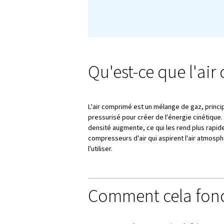
ballons à l'alimentati
exactement, et pourquo
principes fondamenta
son large éventail d'a
En outre, nous aborde
des conseils d'entreti
systèmes à air compr