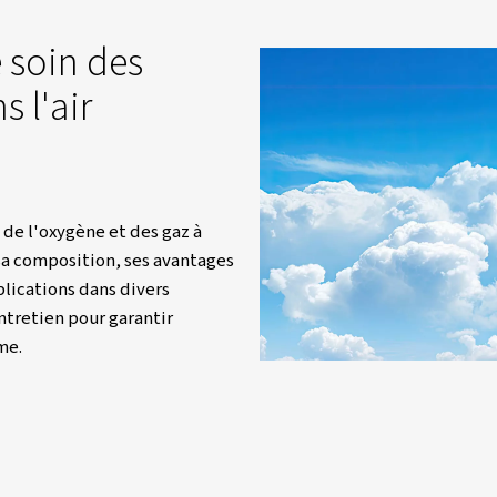
Ressources
Blogs
Que Contient L'air Comprimé ?
rendre soin des
s dans l'air
?
 de l'azote, de l'oxygène et des gaz à
ide explique sa composition, ses avantages
ité et ses applications dans divers