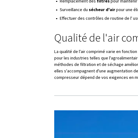
Composants 
Compresseur d'air : au
cœ
Réservoir d'air hors servi
Sécheur d'air sans :
élimin
Filtres :
éliminer les impur
Refroidisseurs :
réduire la
Utilisations
Construction récente : a
Véhicule :
gonflage des pne