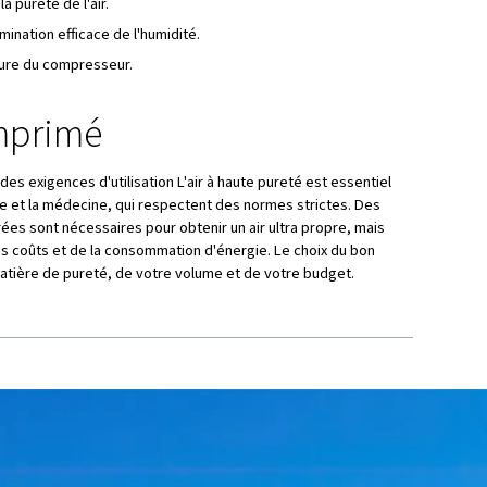
d'un système à air com
ur du système, qui comprime l'air atmosphérique.
ce :
stocke l'air comprimé pour une utilisation à la demande
e l'humidité pour empêcher la corrosion.
etés de l'air comprimé.
 température de l'air pour améliorer l'efficacité.
 de l'air comprimé
limentation d'
outils pneumatiques tels que des marteaux-
us et outils de réparation.