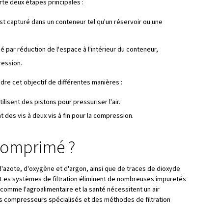
e l'air comprimé ?
 de gaz, principalement d'azote (78 %) et d'oxygène (21 %),
gie cinétique. En forçant les molécules d'air dans un espace
rend plus rapides et génèrent de l'énergie. Ce processus es
t l'air atmosphérique, le compriment et le stockent dans un
 fonctionne-t-il ?