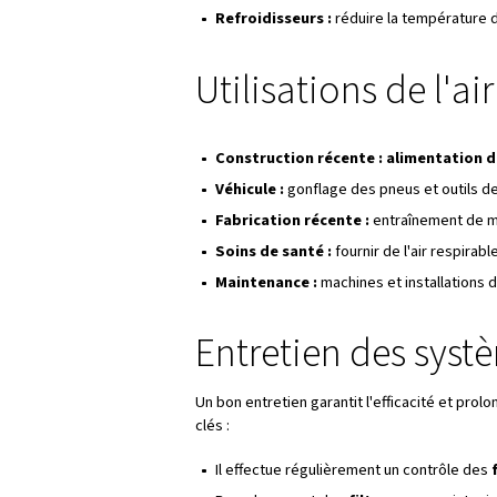
de carbone, de vapeur d'eau e
pendant la compression, mais 
exceptionnellement pur. Dans 
avancées sont nécessaires.
Avantages de
l'électricité
Sécurité :
idéal pour les e
Flexibilité :
s'adapte facile
électrique.
Longévité :
les outils pne