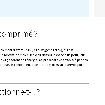
on d'outils industriels. Mais qu'est-ce que l'air 
i est-il si essentiel ? Dans ce blog, nous allons é
ux de l'air comprimé, son fonctionnement, sa co
pplications.
rons ses avantages par rapport à l'électricité et 
en pratiques pour vous aider à tirer le meilleur pa
imé.