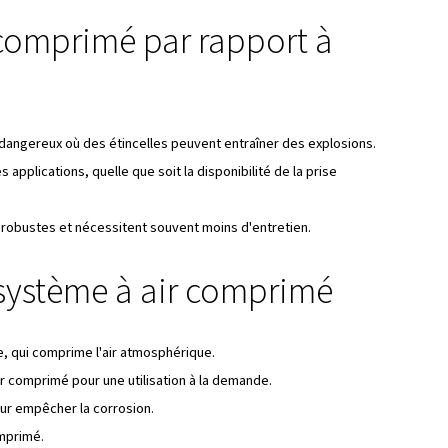
e l'air comporte deux étapes principales :
atmosphérique est capturé dans un conteneur tel qu'un réser
air est pressurisé par réduction de l'espace à l'intérieur du 
culaire et la pression.
ttent d'atteindre cet objectif de différentes manières :
ns alternatifs utilisent des pistons pour pressuriser l'air.
s à vis
utilisent des vis à deux vis à fin pour la compression
 l'air comprimé ?
ment composé d'azote, d'oxygène et d'argon, ainsi que de t