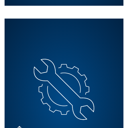
BLOG
Classification de la qualité 
l'air comprimé A13 :
comprendre les normes IS
8573-1