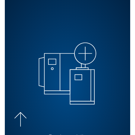
BLOG
Comprendre l'air comprimé
qu'est-ce que c'est, comme
cela fonctionne et ses
applications.<br>
L'air comprimé joue un rôle crucial dans les industries.
Découvrez sa composition, ses applications et ses ava
ainsi que ses principales caractéristiques