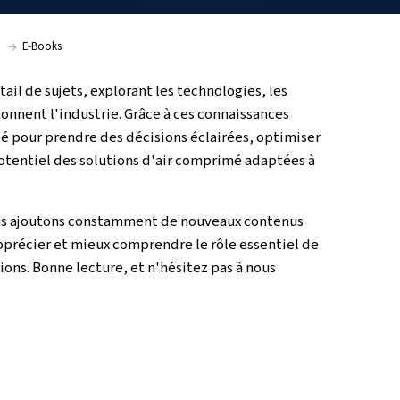
écision.
Ressources
E-Books
n large éventail de sujets, explorant les technolog
ations qui façonnent l'industrie. Grâce à ces conna
 mieux équipé pour prendre des décisions éclairé
ir le plein potentiel des solutions d'air comprim
-dessous : nous ajoutons constamment de nouveau