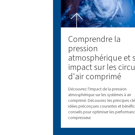
Tous les produits
Découvrez tous nos produi
compris les compresseurs à
les compresseurs à pistons 
surpresseurs. Découvr
également nos produits
traitement de l’air ainsi qu
contrôleurs.
Découvrez n