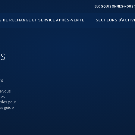
TS
PIÈCES DE RECHANGE ET SERVICE APRÈS-VEN
ANS
LES
TENT
ui vous permettent
r, en offrant des
es d'experts. Que vous
ir comprimé dans les
olutions disponibles pour
 conçus pour vous guider