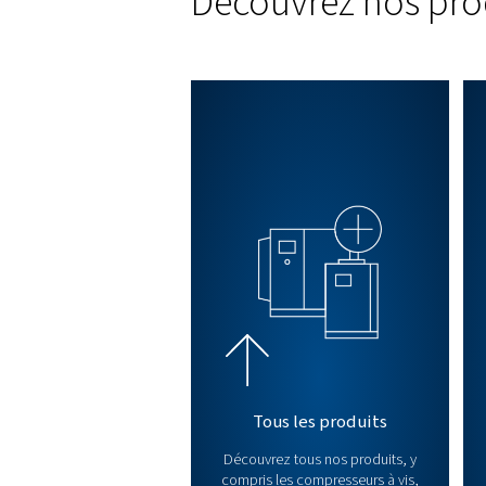
Qui sommes
Nous sommes spécialisés dans 
plus de nos compresseurs a
performances optimales de vo
là pour répondre à vos besoins