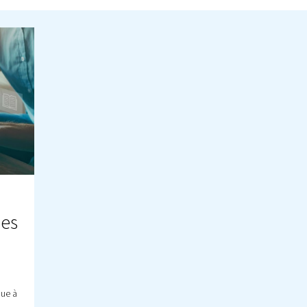
s puissiez apprécier et mieux comprendre le rôle 
ses applications. Bonne lecture, et n'hésitez pas 
s questions.