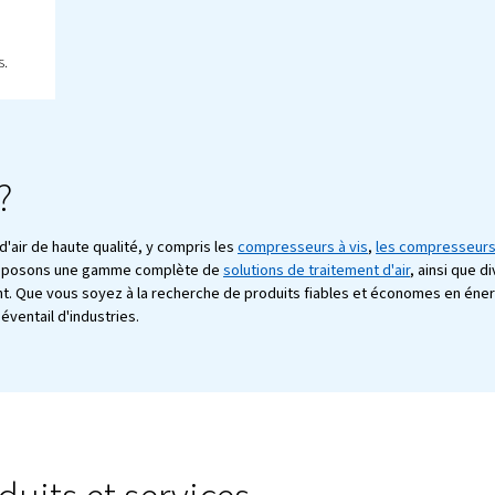
pour la
 batteries
omprimé contribue à
pour véhicules
otre eBook pour
les défis, les
de vos opérations.