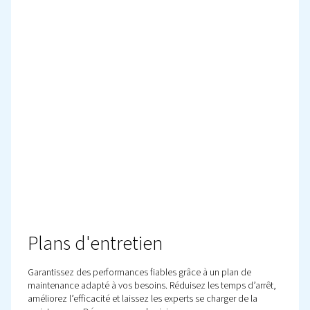
Kits de maintenance
Les kits d’entretien d’origine simplifient l’entretien avec 
les pièces adéquates dans un seul kit. Réduisez ainsi le
d’arrêt, garantissez la fiabilité et gardez les coûts sous 