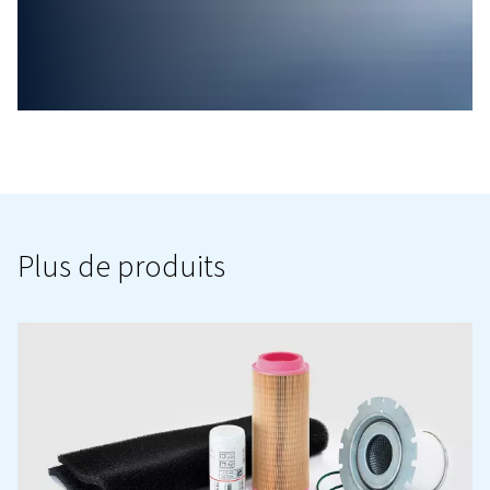
reportez-vous à la brochure du produit
ICONS LEAFLET FR
ICONS Leaflet FR
1001 KB
PDF
DEMANDE ENTRETIEN ET SAV
ICI
POUR
VOUS,
LONGTE
APRÈS
VOTRE
ACHAT