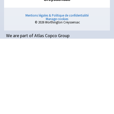
PARCE QUE L'INNOVATION NE
S'ARRÊTE JAMAIS
PRODUITS
Découvrez notre gamme de produits pour l’air comprimé et l
d’air
Compresseurs à vis pro et industriels
Compresseurs à pistons
Compresseurs non lubrifiés