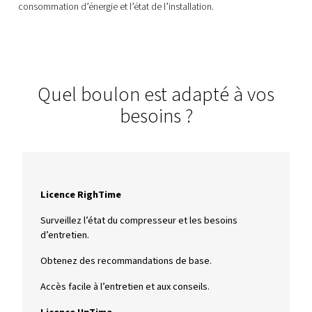
Analysez les données du compresseur au fil du temps pour 
disponibilité et les performances énergétiques. Grâce à no
surveillance à distance, surveillez les performances de l’
et l’état de service pour des améliorations durables de l’ef
énergétique.
RAPPORTS
Rapport de test
Accédez à des rapports détaillés depuis n’importe quel ap
partout et à tout moment. Évitez les temps d’arrêt, receve
avertissements et des recommandations pour optimiser la
consommation d’énergie et l’état de l’installation.