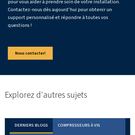
fabrication qui nécessite une alimentation en air constan
compresseur à vis vous répondra probablement le mieux
Prenez en compte des facteurs tels que le coût initial, l'ef
niveaux de bruit et les exigences d'entretien lors de votr
Faire appel à un professionnel peut vous aider à évaluer 
situation particulière et à déterminer quel compresseur of
meilleure valeur pour vos opérations.
En résumé
Les compresseurs à piston et les compresseurs à vis pr
tous deux des avantages et des inconvénients, et le bon
dépend généralement de votre activité et de l'usage que
de l'air comprimé. Il est important d'évaluer votre situati