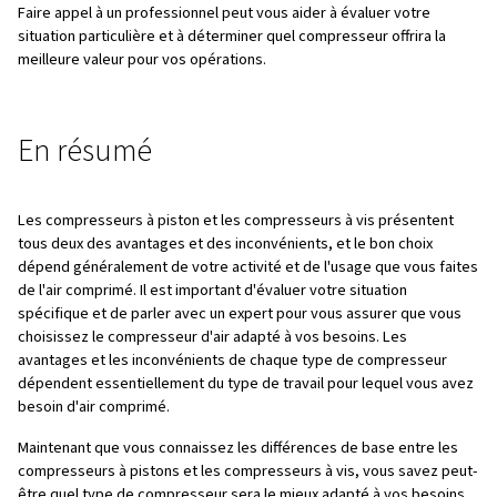
votre budget est limité, bien que l'efficacité et la fiabili
souvent le coût à long terme.
Entretien plus complexe : bien que
les compresseu
soient efficaces, leur entretien peut être plus impliqué
compresseurs à pistons. L'entretien nécessite génér
connaissances spécialisées, ce qui peut entraîner des
d'entretien plus élevés, en particulier pour des modèl
complexes.
Tableau de comparaison
-:compresseurs à pistons ou à
Compresseurs à
Compre