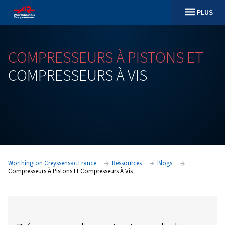
COMPRESSEURS
À
PISTON
COMPRESSEURS
À
VIS
Worthington Creyssensac France
Ressources
Blogs
Compresseurs À Pistons Et Compresseurs À Vis