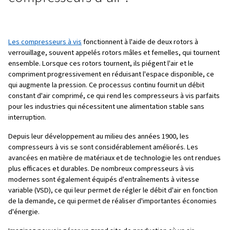
Comment fonctionnent les
compresseurs d'air ?
Les compresseurs à pistons, également appelés compr
alternatifs, utilisent un mécanisme piston-cylindre pour
l'air. Lorsque le piston se déplace vers le bas, il crée un
qui aspire l'air dans le cylindre par une soupape d'admis
le piston monte, il comprime l'air à l'intérieur du cylindre. 
atteint une certaine pression, l'air est refoulé via la vann
pour être utilisé. Ce cycle se répète en continu, fourniss
source fiable d'air comprimé.
Les compresseurs à pistons sont parfaitement adaptés 
applications qui nécessitent des volumes d'air comprimé