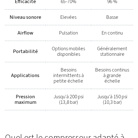
par d'importantes économies d'énergie au fil du temps
compresseurs à vis un choix économique pour les opé
grande envergure.
Performances plus silencieuses :
si le bruit est une
préoccupation, les compresseurs à vis ont un avantage i
tendance à fonctionner plus silencieusement que les
compresseurs à pistons, ce qui les rend adaptés aux
environnements où les niveaux de bruit doivent être c
Modes de fonctionnement souples :
les compresse
offrent une grande polyvalence dans la façon dont ils 
utilisés. Qu'il s'agisse d'une utilisation en semaine ou 
réduite le week-end, les compresseurs à vis peuvent a
production en fonction des exigences de la charge de t