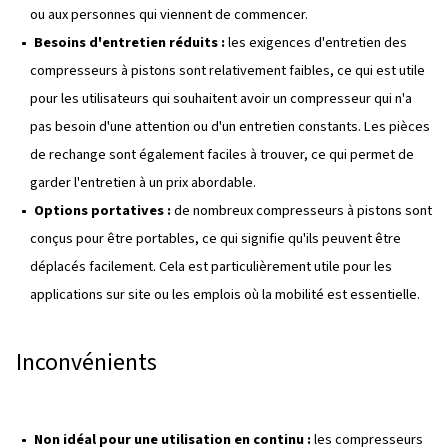
constant d'air comprimé, ce qui rend les compresseurs à 
pour les industries qui nécessitent une alimentation stab
interruption.
Depuis leur développement au milieu des années 1900, l
compresseurs à vis se sont considérablement améliorés
avancées en matière de matériaux et de technologie les
plus efficaces et durables. De nombreux compresseurs à
modernes sont également équipés d'entraînements à vi
variable (VSD), ce qui leur permet de régler le débit d'air
de la demande, ce qui permet de réaliser d'importante
d'énergie.
Imaginez pouvoir gérer un grand site de production où un
comprimé fiable et constant est essentiel. Les compress
sont souvent le choix privilégié pour ces environnements
car ils fournissent une alimentation en air efficace et con
arrêts ou entretiens fréquents.