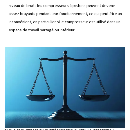
ou aux personnes qui viennent de commencer.
Besoins d'entretien réduits :
les exigences d'entre
compresseurs à pistons sont relativement faibles, ce q
pour les utilisateurs qui souhaitent avoir un compresse
pas besoin d'une attention ou d'un entretien constants
de rechange sont également faciles à trouver, ce qui
garder l'entretien à un prix abordable.
Options portatives :
de nombreux compresseurs à p
conçus pour être portables, ce qui signifie qu'ils peuv
déplacés facilement. Cela est particulièrement utile po
applications sur site ou les emplois où la mobilité est e