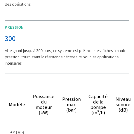
PRINCIPALES FONCTIONS
Capot insonorisé avec
déflecteurs et purge
automatique des condensa
Capot insonorisant avec baffles -
Il réduit le bruit, créa
espace de travail plus silencieux qui favorise la concentr
le confort.
Purge automatique des condensats -
Elle simplifie la
maintenance grâce à la purge automatique, afin que vo
puissiez vous concentrer sur ce qui est important.