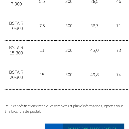
Caractéristiques
Options
Contactez-nous dès aujourd'
Vous souhaitez améliorer vos
performances tout en réduisant votr
empreinte énergétique ? Nous avons
ce qu’il vous faut. Contactez-nous
pour plus d’informations sur notre
solution Surpresseur d’air et d’azote.