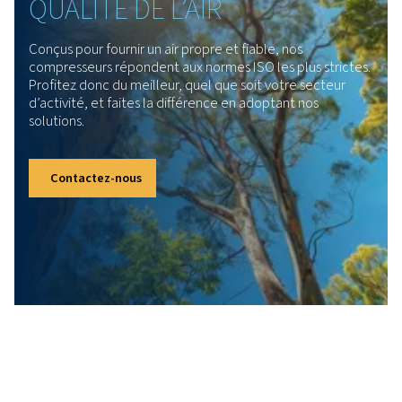
Moteur iPM avancé
Et si nous vous disions qu’il existe un systèm
qui associe un moteur IE3 à une compressio
multi-étagée avancée, réglé pour fournir un
sortie constante et puissante tout en
économisant de l’énergie ? C’est en effet ce
que propose notre gamme BstAIR 300 !
Cette combinaison intelligente réduit les
coûts d’exploitation et maintient des