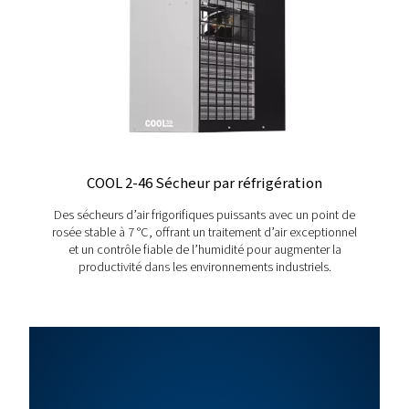
PRESSION
300
Atteignant jusqu’à 300 bars, ce système est prêt pour les tâ
pression, fournissant la résistance nécessaire pour les appli
intensives.
Puissance
Capacit
Pression
du
de la
Modèle
max.
moteur
pompe
(bar)
(kW)
(m³/h)
BSTAIR