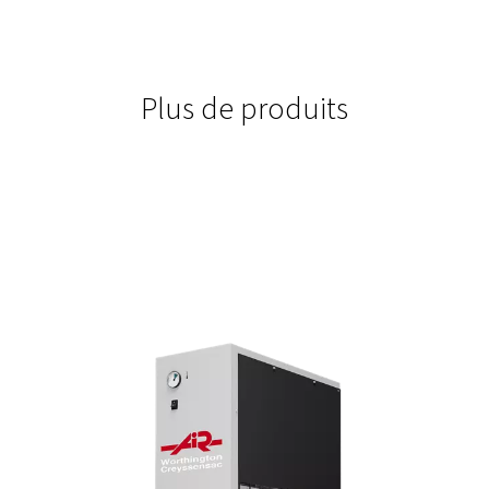
5,5-15
Les moteurs à haut rendement de 5,5 à 15 kW fournissent un
fiable pour un fonctionnement continu, optimisant les perf
minimisant la consommation d’énergie.
CAPACITÉ
49,8
Avec une capacité allant de 28,5 à 49,8 m³/h, ce système ga
alimentation en air ou en azote stable et fiable pour maintenir
des opérations.