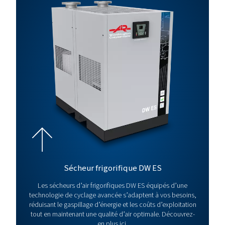
5,5
300
28,5
7-300
BSTAIR
7.5
300
38,7
10-300
BSTAIR
11
300
45,0
15-300
BSTAIR
15
300
49,8
20-300