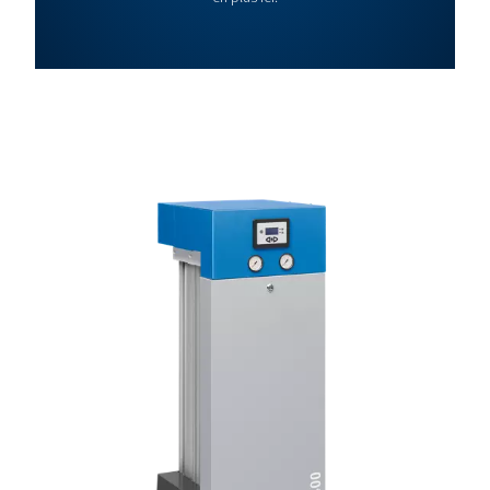
Pour les spécifications techniques complètes et plus d’informations,
à la brochure du produit
BSTAIR 300 SALES 
EN AIR AND NITRO
BOOSTERS
BstAIR 300 Sales 
EN
1 MB
PDF
Parlons-en !
Vous recherchez plus de conseils sur les Surpresseurs d’
d’azote ? Avez-vous besoin d’aide pour choisir la soluti