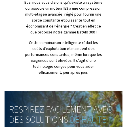
Pour les industries qui ont expressément besoin d’air 
ou d’azote à haute pression, cette solution est la solutio
vous faut. Conçue pour suivre le rythme des application
exigeantes, elle combine des pompes multi-étagées av
un moteur IE3 écoénergétique pour fournir une alimenta
air ou en azote stable sans manquer de rythme. Vous tr
également un système de purification intégré et des
refroidisseurs intermédiaires qui garantissent un rende
propre et sec.
Mais il ne s’agit pas seulement de puissance. Conçue av
avec un capot insonorisé et une technologie à faibles vi
cette unité fonctionne silencieusement et apporte du co
votre espace de travail. De la configuration au fonctio
quotidien, tout ce qui concerne ce système est conçu p
s’intégrer parfaitement à votre flux de travail, en éliminan
stress des besoins de haute pression.