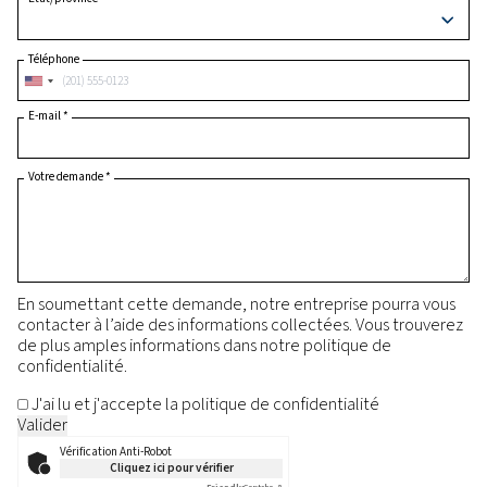
Pays
*
Etat/province
Téléphone
E-mail
*
Votre demande
*