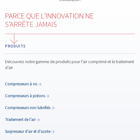
En soumettant cette demande, notre entreprise po
contacter à l’aide des informations collectées. Vou
de plus amples informations dans notre politique d
confidentialité.
J'ai lu et j'accepte la politique de confidentialité
Vérification Anti-Robot
Cliquez ici pour vérifier
Friendly
Captcha ⇗
PARCE QUE L’INNOVATION NE
S’ARRÊTE JAMAIS
PRODUITS