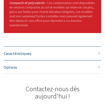
performances exceptionnelles,
fournissant jusqu’à 15 % de débit d’ai
en plus tout en réduisant la
consommation d’énergie grâce à une
technologie de compression avancée
Mais il ne s’agit pas seulement de
puissance. Ces compresseurs sont
conçus pour être pratiques,
s’adaptent facilement aux espaces
étroits et fonctionnent de manière
suffisamment silencieuse pour être
placés à proximité de votre zone de
travail. Vous économisez ainsi à la foi