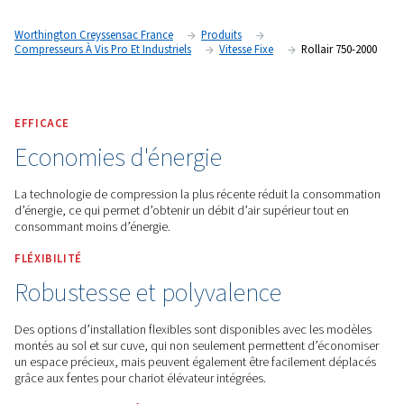
Worthington Creyssensac France
Produits
Compresseurs À Vis Pro Et Industriels
Vitesse Fixe
Roll
EFFICACE
Economies d'énergie