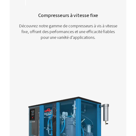
CREYSSENSAC ROLL
2000 LEAFLET FR F
SPEED SCREW COM
WCO Rollair 750-
leaflet FR
1 MB
PDF
Nous contacter!
Vous souhaitez obtenir plus de conseils sur ce produit 
besoin d’aide pour choisir la configuration de compres
adaptée à vos opérations ? Contactez-nous dès aujourd
pour obtenir des conseils adaptés à vos opérations.