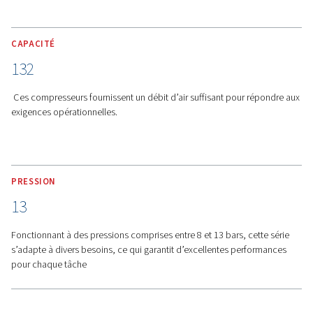
fonctionnalité intuitive, en fournissant des informations
réel et un accès à distance aux indicateurs de performa
qui permet une meilleure gestion de l’air et des économ
coûts.
Compacts et polyvalents
-
Ces compresseurs sont dis
en versions compactes au sol et montées sur réservoir. 
grâce aux fentes pour chariot élévateur intégrées, ces 
sont non seulement faciles à installer, mais peuvent ég
être déplacés sans effort pour répondre à vos besoins
opérationnels.
Caractéristiques