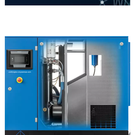
les coûts d’exploitation au fil du temps. Et
grâce à sa construction durable, il est conçu
pour résister aux conditions difficiles, ce qui
permet de maintenir votre productivité
élevée lorsque c’est le plus important.
INNOVER
L'AVENIR
DE
L'A
COMPRIMÉ
AVEC
WORTHINGTON