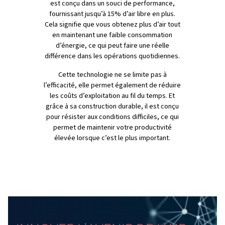
complexité, la série Rollair 750-2000 comprend des
compresseurs à vis à injection d’huile allant de 5,5 à 15
Grâce à une technologie de compression interne avanc
compresseurs peuvent fournir jusqu’à 15% de sortie d’ai
tout en consommant jusqu’à 18% d’énergie en moins. V
pouvez choisir entre des systèmes compacts ou des m
avec sécheur intégré, adaptés à vos besoins spécifiques
Cette série met l’accent sur la facilité d’installation, co
par le contrôleur intuitif Airlogic²T qui offre des informa
opérationnelles en temps réel pour une efficacité optim
plus, vous pouvez placer ces compresseurs à proximité
zones de travail, grâce à leur fonctionnement assez sile
à leur conception compacte. Ils sont conçus pour facilit
travail, en combinant des performances fiables avec de
fonctionnalités qui vous aident à rester productif et effi
chaque jour.