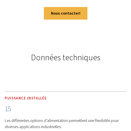
PRINCIPALES FONCTIONS
Contrôleur à écran tactile
Airlogic2T et performances
optimales
Gestion intelligente avec Airlogic²T
-
Le contrôleur Ai
est essentiel pour un fonctionnement efficace. Cet outil 