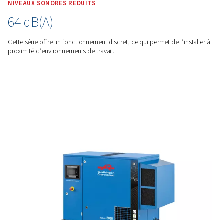
La technologie de compression la plus récente réduit la c
d’énergie, ce qui permet d’obtenir un débit d’air supérieur t
consommant moins d’énergie.
FLÉXIBILITÉ
Robustesse et polyvalence
Des options d’installation flexibles sont disponibles avec l
montés au sol et sur cuve, qui non seulement permettent d
un espace précieux, mais peuvent également être facilemen
grâce aux fentes pour chariot élévateur intégrées.
NIVEAUX SONORES RÉDUITS
64 dB(A)
Cette série offre un fonctionnement discret, ce qui permet de 