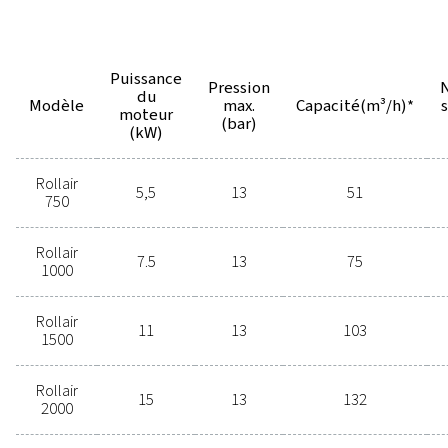
Options
Contactez-nous dès
aujourd'hui !
Contactez-nous dès aujourd’hui
pour en savoir plus sur ce produit
ou toute autre solution d’air
comprimé pour vos opérations. Nos
experts sont prêts à vous aider à
trouver la solution de compresseur
parfaite pour répondre à vos