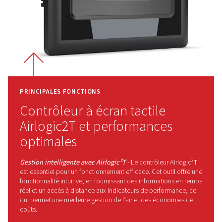
un fonctionnement fiable même lorsque la chaleur est ac
Efficacité et discrétion
- Un baffle insonorisant intell
conçu maintient les niveaux sonores à un niveau bas, ce
ces compresseurs adaptés à une installation à proximit
espaces de travail. Cet ajout réfléchi crée un environne
calme et plus confortable sans sacrifier les performance
Pourquoi choisir le Rollair 75
La série Rollair 750-2000 offre des