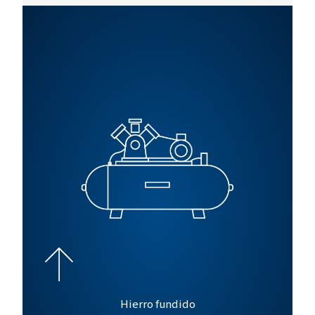
DW 144
14
24000
1440
DW 720
14
120000
7200
DW 31 G
14
5200
312
DW 46 G
14
7700
462
DW 108
14
18000
1080
G