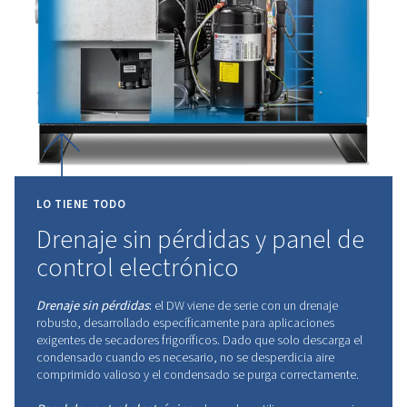
COMPROMETIDOS
CON
L
EXCELENCIA,
ENFOCADO
USTED
Nos comprometemos a ofrecer algo más que pr
de calidad; su satisfacción es nuestra máxima prio
Todos los servicios y soluciones que ofrecemos s
en satisfacer sus necesidades. Medimos nuestro é
su confianza, esforzándonos continuamente por 
sus expectativas.
Contáctenos hoy mismo.