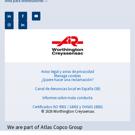
Blogs populares
TRATAMIENTO DE AIRE COMPRIMIDO
¿Por
qué
es
importante
la
calidad
del
aire?
La calidad del aire es vital en los sistemas de aire comp