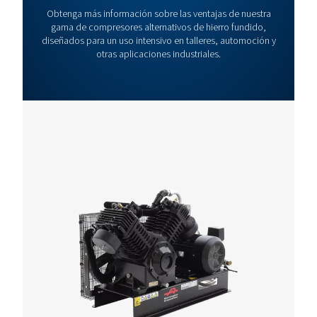
Para conocer en detalle las especificaciones técnicas y obtener más
consulte el folleto del producto
WCO DW REFRIGER
DRYER LEAFLET ES
WCO DW Refriger
Dryer Leaflet ES
3 MB
PDF
Contáctenos.
Si está buscando la solución ideal de tratamiento del ai
necesita ayuda para seleccionar la configuración adec
para sus operaciones, estamos aquí para ayudarle. Pó