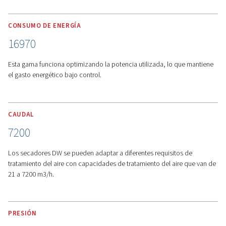
inteligente para su negocio.
MÁS CARACTERÍSTICAS
TAMAÑO COMPACTO Y VÁLVULA DE DERIVACIÓN
CALIENTE
Tamaño compacto
:
gracias a su sofisticado diseño de 
y condensador, el nuevo DW es sorprendentemente peq
adaptarse a los espacios más reducidos.
Válvula de derivación gas caliente
:
se utiliza para evitar
formación de hielo durante condiciones de carga variable
clave para el rendimiento.