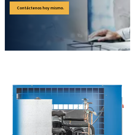
El purgador de condensado inteligente está
equipado con sensores que eliminan el agua
de forma eficiente, sin comprender la calida
del aire comprimido. Gracias a esta
tecnología específica, su sistema funciona d
forma silenciosa y eficiente, a la vez que le
permite ahorrar en su consumo de energía.
Además, los residuos son limitados, ya que
este sistema solo elimina el agua.