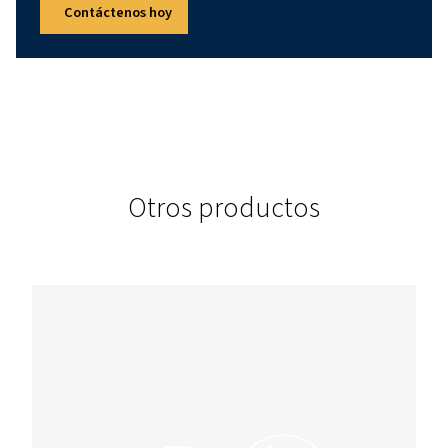
Los secadores DW se pueden adaptar a diferentes requisito
tratamiento del aire con capacidades de tratamiento del air
21 a 7200 m3/h.
PRESIÓN
16
Estos secadores son fiables y potentes para diferentes apli
entornos.