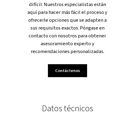
eficazmente sus productos finales de
la corrosión y la contaminación. Los
secadores frigoríficos DW ofrecen un
diseño optimizado que combina un
rendimiento sólido, eficiencia y
facilidad de uso. Su forma compacta
permite una fácil integración en varia
configuraciones y están diseñadas
para garantizar que su equipo
permanezca seguro al eliminar la
humedad. Gracias a sus característica
de eficiencia energética, también
reducirá los costes operativos, lo qu
lo convierte en una inversión