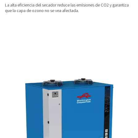
La instalación es sencilla con conexiones estándar sencilla
compacto ahorra un valioso espacio en el suelo.
EFICIENCIA
Consumo de electricidad redu
Estos secadores eliminan eficazmente el agua líquida del si
y ayudan a reducir el consumo de energía.
UN IMPACTO AMBIENTAL MÍNIMO
Menos emisiones de CO2
La alta eficiencia del secador reduce las emisiones de CO2 
que la capa de ozono no se vea afectada.