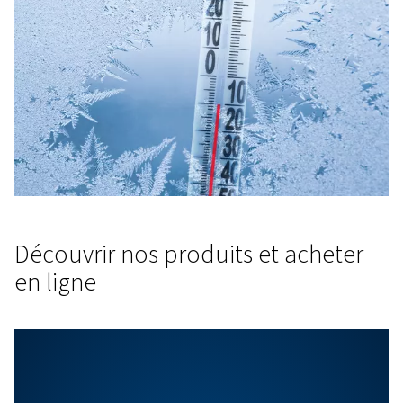
vulnérabilités
Recommander le sécheur, le chauffage ou les solutions
idéaux
Fournir un plan de maintenance rapide et fiable
Évitez les pannes hivernales coûteuses en temps et e
Contactez-nous pour une
inspection hivernale
Battre le gel avant qu’il ne morde.
Contactez-nous d
aujourd’hui
pour planifier votre évaluation de prépar
l’hiver et assurer le bon fonctionnement de vos opér