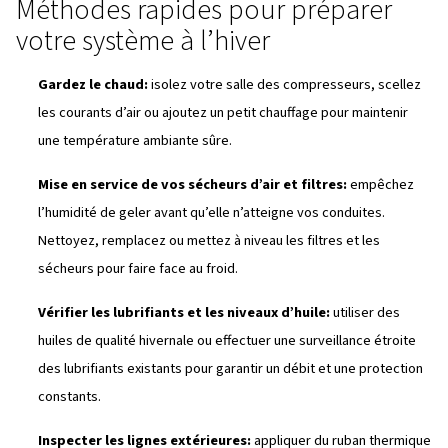
Condensat gelé
: les obstructions dues à la glace p
rompre les purges, les filtres et les conduites critique
Huile épaissie
: une lubrification réduite sollicite dav
composants clés.
Démarrages difficiles
: les compresseurs refusent 
démarrer lorsque les températures chutent trop bas.
Même un seul gel peut entraîner des milliers de réparati
perte de productivité.
Méthodes rapides pour prépa
votre système à l’hiver
Gardez le chaud:
isolez votre salle des compresseu