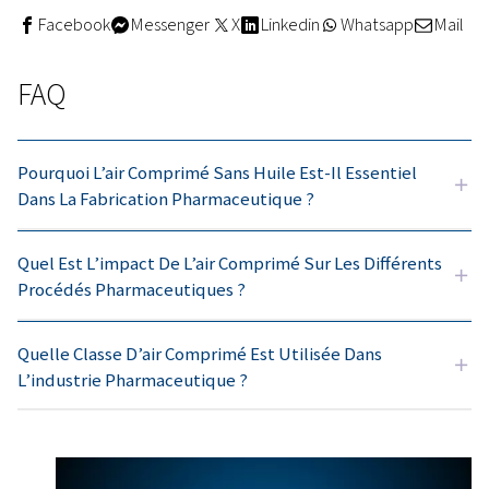
Avantages des compresseurs 
huile
Les compresseurs sans huile offrent des avantages cons
une réelle valeur ajoutée aux entreprises qui les utilisent
solutions préservent l’intégrité des produits en empêcha
contamination et réduisent les temps d’arrêt coûteux en
les équipements critiques des dommages liés à l’huile. 
des modèles sans huile, les entreprises garantiront éga
conformité aux normes réglementaires strictes, qui son
obligatoires dans certains secteurs. De plus, les entrepr
adoptent ces technologies et respectent certaines nor
pureté renforcent leur réputation auprès de leurs clients
prenantes en démontrant leur engagement inébranlable 
qualité.