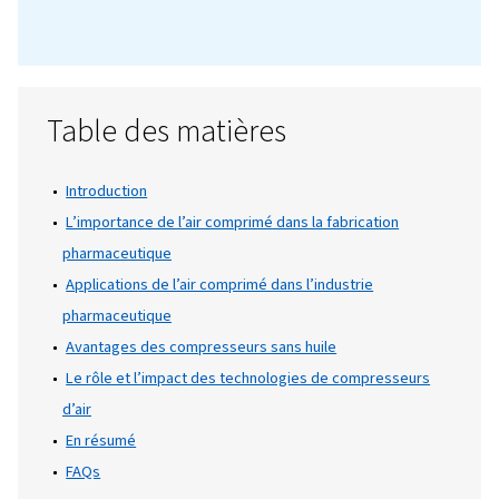
Dans l’industrie pharmaceutique, il est ess
de maintenir une pureté et une stérilité ab
à toutes les étapes de la production. L’air
comprimé est un élément essentiel dans ce
domaine, car il est utilisé pour tout, de la
puissance des systèmes automatisés à la ga
de la propreté des produits. Cependant, la 
de l’air doit être impeccable, car toute
contamination pourrait compromettre la sé
des produits, réduire l’efficacité ou même
entraîner une non-conformité réglementair
C’est là que les compresseurs sans huile ent
en jeu !