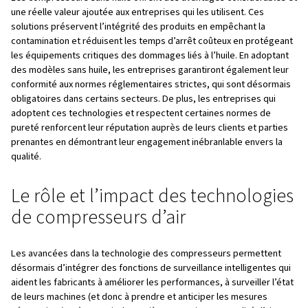
Fermentation et produits
biopharmaceutiques
L’aération par air comprimé stérile favorise les cultures
microbiennes, où une qualité d’air compromise peut entr
détérioration du produit ou une défaillance du lot. Ici, les
compresseurs sans huile fournissent l’air stérile nécessa
processus, garantissant une fermentation et une produc
biopharmaceutiques réussies.
Processus de séchage
L’air comprimé est également très utile dans les proces
séchage sous vide de médicaments tels que les sirops et
Le compresseur sans huile garantit que l’air utilisé dans 
processus est exempt de contaminants, préservant ainsi 