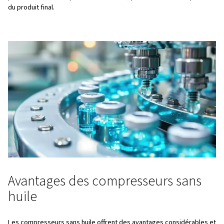
La stérilité est également cruciale pendant les opératio
conditionnement secondaire telles que le conditionnem
blister et le remplissage des flacons. Pendant ces étapes,
comprimé facilite les processus de séchage et de netto
introduire d’humidité ou d’huile. Les compresseurs sans 
également idéaux à cet effet.
Automatisation et instrumentati
L’air exempt d’huile empêche les dysfonctionnements et 
contamination potentielle des équipements pneumatique
les vannes et les convoyeurs, garantissant un fonctionn
et fiable.