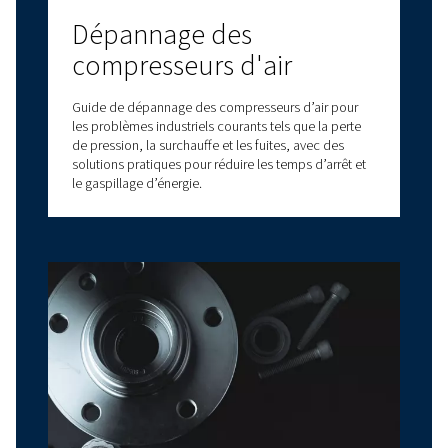
lubrifiant pour des
performances et une
fiabilité optimales
L’huile pour compresseur d’air expliquée : types,
avantages et comment choisir la bonne huile pour
compresseur d’air pour des performances optimal