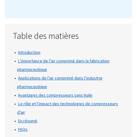
Dans l’industrie pharmaceutique, il est ess
de maintenir une pureté et une stérilité ab
à toutes les étapes de la production. L’air
comprimé est un élément essentiel dans ce
domaine, car il est utilisé pour tout, de la
puissance des systèmes automatisés à la ga
de la propreté des produits. Cependant, la 
de l’air doit être impeccable, car toute
contamination pourrait compromettre la sé
des produits, réduire l’efficacité ou même
entraîner une non-conformité réglementair
C’est là que les compresseurs sans huile ent
en jeu !