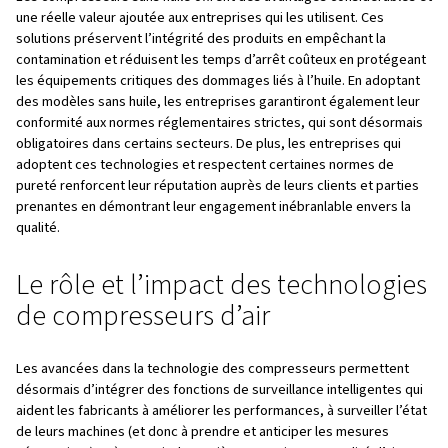
Fermentation et produits
biopharmaceutiques
L’aération par air comprimé stérile favorise les cultures
microbiennes, où une qualité d’air compromise peut entr
détérioration du produit ou une défaillance du lot. Ici, les
compresseurs sans huile fournissent l’air stérile nécessa
processus, garantissant une fermentation et une produc
biopharmaceutiques réussies.
Processus de séchage
L’air comprimé est également très utile dans les proces
séchage sous vide de médicaments tels que les sirops et
Le compresseur sans huile garantit que l’air utilisé dans 
processus est exempt de contaminants, préservant ainsi 