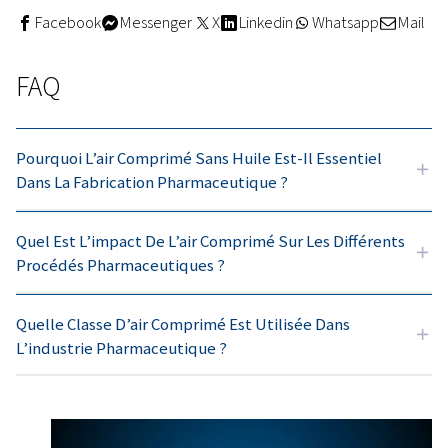
Avantages des compresseurs 
huile
Les compresseurs sans huile offrent des avantages cons
une réelle valeur ajoutée aux entreprises qui les utilisent
solutions préservent l’intégrité des produits en empêcha
contamination et réduisent les temps d’arrêt coûteux en
les équipements critiques des dommages liés à l’huile. 
des modèles sans huile, les entreprises garantiront éga
conformité aux normes réglementaires strictes, qui son
obligatoires dans certains secteurs. De plus, les entrepr
adoptent ces technologies et respectent certaines nor
pureté renforcent leur réputation auprès de leurs clients
prenantes en démontrant leur engagement inébranlable 
qualité.