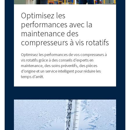
permettront d'améliorer vos processus comm
et votre efficacité opérationnelle.
Forts de plus de 90 ans d'expérience dans le 
de l'air comprimé, Worthington Creyssensac 
une gamme complète de compresseurs à vis Ro
compresseurs à pistons, de compresseurs sans
de traitement d'air, comprenant notamment 
sécheurs d'air. Nous proposons également une
gamme d'options de service et de pièces dét
pour vous aider à prendre soin de votre install
Contactez-nous dès aujourd'hui pour obtenir 
support personnalisé et répondre à toutes vo
questions !