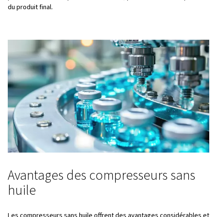
La stérilité est également cruciale pendant les opératio
conditionnement secondaire telles que le conditionnem
blister et le remplissage des flacons. Pendant ces étapes,
comprimé facilite les processus de séchage et de netto
introduire d’humidité ou d’huile. Les compresseurs sans 
également idéaux à cet effet.
Automatisation et instrumentati
L’air exempt d’huile empêche les dysfonctionnements et 
contamination potentielle des équipements pneumatique
les vannes et les convoyeurs, garantissant un fonctionn
et fiable.