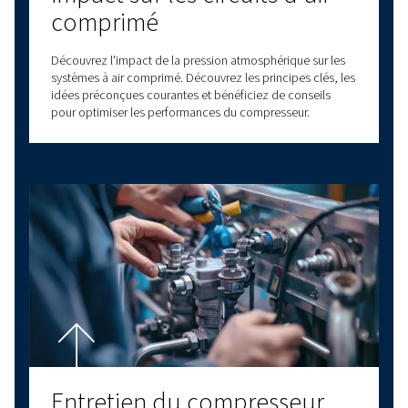
En résumé
Un compresseur à vis à vitesse variable représente une
matière de technologie d'air comprimé. En adaptant la vi
moteur à la demande en temps réel, ces systèmes rédui
pertes d'énergie, les coûts, l'usure et fournissent un flux 
comprimé. Que vous soyez dans la fabrication, les produ
pharmaceutiques ou tout secteur dont les besoins en air 
un modèle à vitesse variable peut considérablement au
votre efficacité opérationnelle.
Contactez les experts