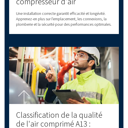
experts, disponibles partout en France, sont l
vous aider à prendre des décisions éclairées q
permettront d'améliorer vos processus comm
et votre efficacité opérationnelle.
Forts de plus de 90 ans d'expérience dans le 
de l'air comprimé, Worthington Creyssensac 
une gamme complète de compresseurs à vis Ro
compresseurs à pistons, de compresseurs sans
de traitement d'air, comprenant notamment 
sécheurs d'air. Nous proposons également une
gamme d'options de service et de pièces dét
pour vous aider à prendre soin de votre install
Contactez-nous dès aujourd'hui pour obtenir 