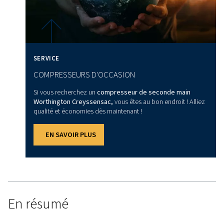
vitesse variable, notamment :
Fabrication récente :
alimentation en air constante p
robotique, les lignes d'assemblage et les opérations su
Véhicule automobile :
les outils pneumatiques et le
applications de peinture fonctionnent plus efficacemen
Industrie & agroalimentaire :
air propre et régulé p
conditionnement et le traitement.
Industrie pharmaceutique :
production d'air précis
contamination.
Industrie textile :
alimentation stable pour les proc
filature, de tissage et de teinture.
Autres entreprises en
développement : avec le dé
constant de la technologie, les compresseurs VSD so