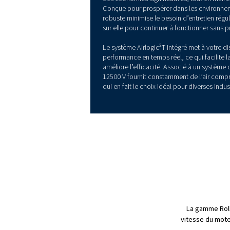
PRÉSENTATION DES PRO
Établir de no
d’efficacité e
Le Rollair 7500-12500 V a été
offrant une grande efficacit
son moteur avancé, il rédui
des économies significativ
Conçue pour prospérer dans
robuste minimise le besoin d
sur elle pour continuer à fo