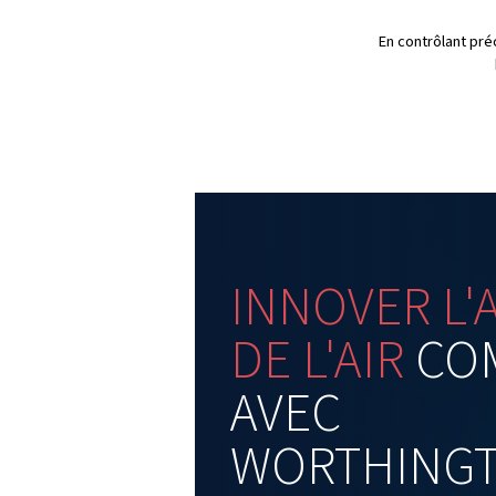
Le système Airlogic²T intég
performance en temps réel, c
améliore l’efficacité. Associ
12500 V fournit constamment
qui en fait le choix idéal po
v