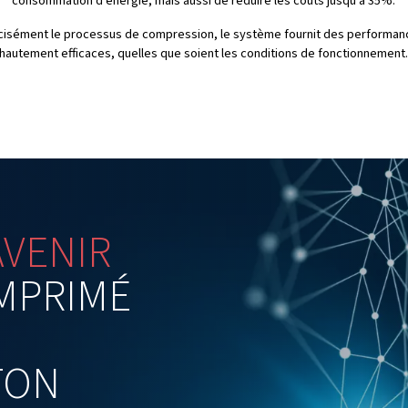
ré met à votre disposition des données de
e qui facilite la prise de décisions éclairées et
é à un système de filtration avancé, le Rollair 7500-
 de l’air comprimé propre et de haute qualité, ce
ur diverses industries.
Technologie de vit
La gamme Rollair 7500-12500 V utilise la technologie à vit
itesse du moteur en fonction de la demande d’air en temps 