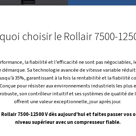
TO
R
e