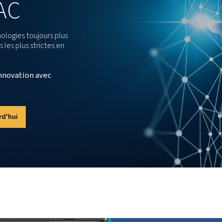
consommation d’énergie, mais aussi de réd
 contrôlant précisément le processus de compression, le s
hautement efficaces, quelles que soient les
ER
L'AVENIR
R
COMPRIMÉ