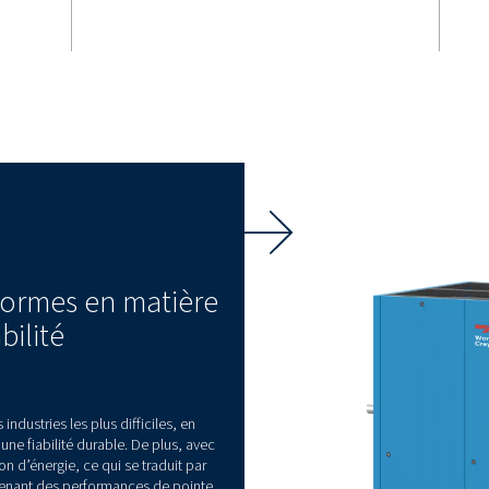
Plus de
ies
contamina
Les sécheurs intégrés et la f
avancée éliminent jusqu’à
contaminants et du conden
-12500 V
garantissant un air plus pro
usqu’à 35%
atténuant les risques de co
ux
fixe, réduisant
 maintenant des
es.