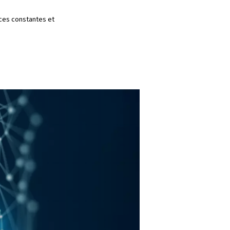
esse variable
esse variable pour ajuster automatiquement la
réel. Cela permet non seulement de réduire la