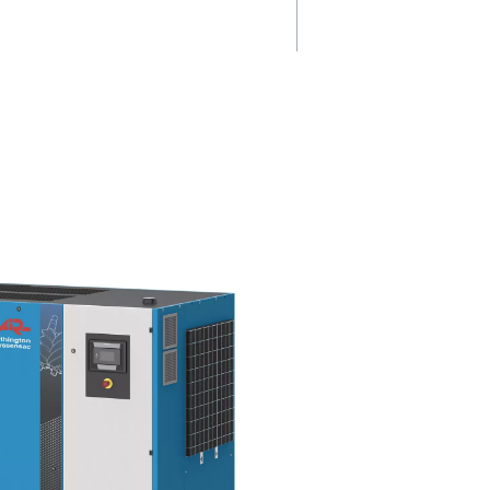
Jusqu'à 56.9
nts
Conçu pour prospérer à des
températures allant jusqu’à 46°
Rollair 7500-12500 V promet u
iltration
fiabilité robuste et un entretien
 99% des
minimal.
sat,
pre et
rrosion.