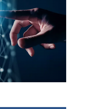
uire les coûts jusqu’à 35%.
ystème fournit des performances constantes et
 conditions de fonctionnement.