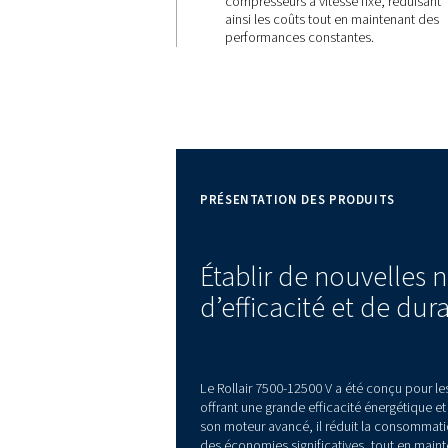
35%
d'économ
d'énergie
La gamme Rollair 7500
permet d’économiser j
d’énergie par rapport a
compresseurs à vitesse 
ainsi les coûts tout en
performances constant