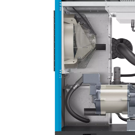
AVEC
WORTH
CREYS
Leader du secteur grâc
développées, répondan
matière d'efficacité et 
N'attendez plus pour
Worthington Creysse
Contactez votre exp