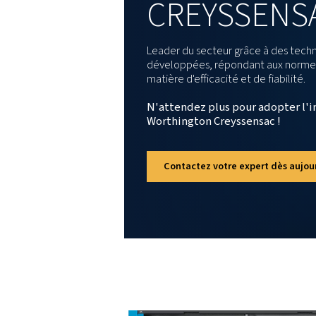
En
INNOV
DE
L'AI