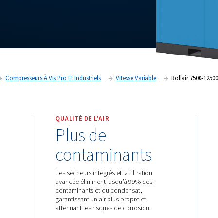
s pour fonctionner de manière
 les plus difficiles, ces
ce technique et de fiabilité.
novants qui distinguent le Rollair
Produits
Compresseurs À Vis Pro Et Industriels
Vites
QUALITÉ DE L'AIR