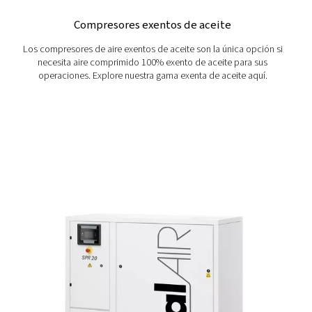
Piston CleanAIR
¿Necesita aire 100 % exento de aceite sin complicacio
compresor de pistón CleanAir suministra aire exento de ac