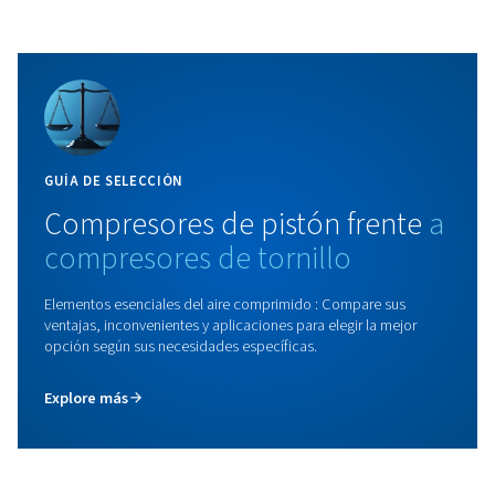
Lea el artículo
GUÍA DE SELECCIÓN
Compresores
de
pistón
fre
compresores
de
tornillo