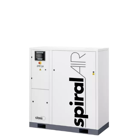
BH, BK y BL
Los compresores de pistón industriales BLOCAIR, que inc
opción exenta de aceite, ofrecen eficiencia energética
mantenimiento y coste de propiedad para un rendimiento
plazo.