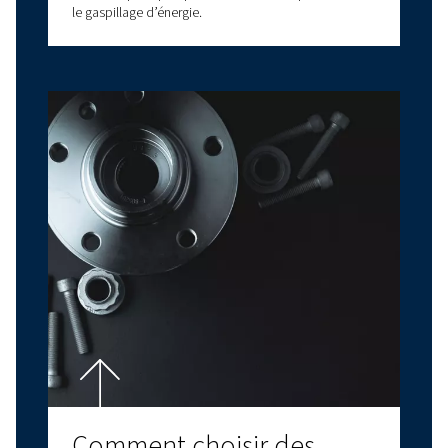
Huile pour compresseur
d’air : choisir le bon
lubrifiant pour des
performances et une
fiabilité optimales
L’huile pour compresseur d’air expliquée : types,
avantages et comment choisir la bonne huile pour
compresseur d’air pour des performances optimal