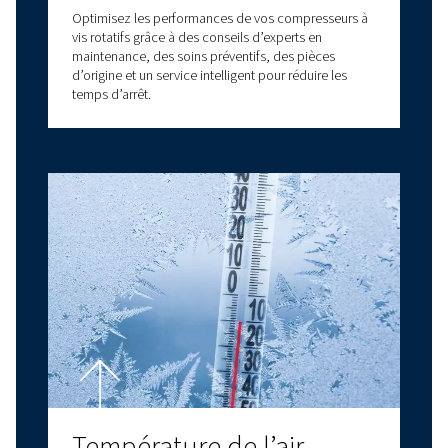
Vous avez des questions sur le choix d'un com
Worthington Creyssensac adapté à vos besoins
experts, disponibles partout en France, sont l
vous aider à prendre des décisions éclairées q
permettront d'améliorer vos processus comm
et votre efficacité opérationnelle.
Forts de plus de 90 ans d'expérience dans le 
de l'air comprimé, Worthington Creyssensac 
une gamme complète de compresseurs à vis Ro
compresseurs à pistons, de compresseurs sans
de traitement d'air, comprenant notamment 
sécheurs d'air. Nous proposons également une
gamme d'options de service et de pièces dét