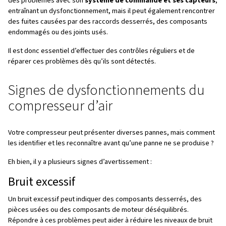
Défaillances courantes du
compresseur d’air
Un compresseur d’air peut tomber en panne à plusieurs n
Les premières défaillances concerneront ce que l’on app
problèmes techniques
. Ceux-ci peuvent être dus à des
tels que l’âge ou l’usure des composants internes. Dans
configuration, il sera donc nécessaire d’effectuer des in
régulières et de remplacer les composants usés à temps
De plus, le fait de
négliger des tâches d’entretien
tell
remplacement des filtres peut gravement endommager 
compresseur, d’où la nécessité d’un entretien régulier.