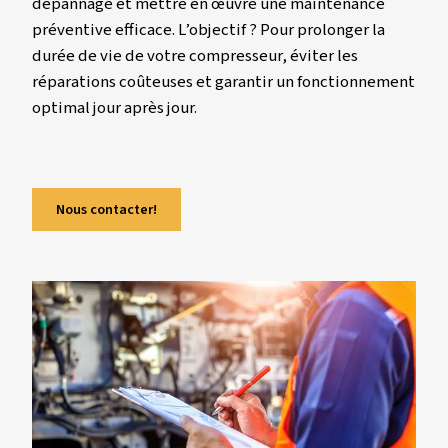
Cet article a été rédigé pour vous aider à mie
comprendre les pannes les plus courantes de
compresseurs (problèmes techniques, manq
d’entretien, pièces non d’origine, fuites d’air, 
repérer les signes d’alerte (bruit excessif,
impossibilité de démarrage, perte de pressi
surchauffe, etc.), appliquer les bonnes techn
dépannage et mettre en œuvre une mainten
préventive efficace. L’objectif ? Pour prolonge
durée de vie de votre compresseur, éviter les
réparations coûteuses et garantir un foncti
optimal jour après jour.