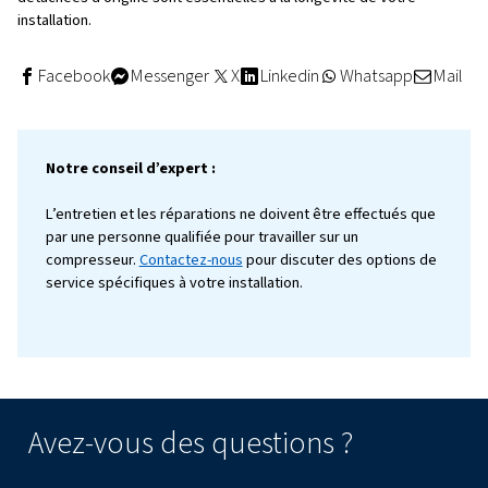
C’est pourquoi nos experts recommandent d’effectuer d
inspections régulières sur les différents composants afin 
et de résoudre les problèmes potentiels avant qu’ils ne
des défaillances.
Ensuite, nous vous conseillons de
remplacer régulière
filtres
pour garantir un flux d’air propre et éviter toute 
Enfin, comme mentionné ci-dessus, il est essentiel d’util
pièces détachées d’origine,
qui garantissent la qualité 
compatibilité avec votre installation. De cette manière,
être sûr d’avoir une machine efficace pendant longtemp
Nos conseils d’experts
: ne laissez pas la maintenance
installation au hasard ; faites appel à notre équipe dédié
contrats de maintenance
préventive visent à vous aider 
les problèmes sous-jacents avant qu’ils ne causent de