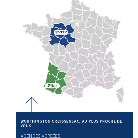
essentielle pour résoudre ce type de problème.
Dépannage des fusibles grillés
Si les fusibles d’un compresseur d’air sautent à plusieurs
vous devrez
vérifier l’absence de défauts électrique
le câblage et vous
assurer que l’alimentation électri
correcte
.
Correction des erreurs de démarr
Afin de résoudre les problèmes de démarrage, il est né
diagnostiquer les problèmes du moteur, les probl
d’alimentation en puissance ou les dysfonctionne
l’extrémité pneumatique, afin de pouvoir ensuite les rés
correctement.
Localisation et réparation des fuit