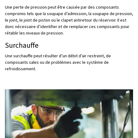
Signes de dysfonctionnement
compresseur d’air
Votre compresseur peut présenter diverses pannes, m
les identifier et les reconnaître avant qu’une panne ne s
Eh bien, il y a plusieurs signes d’avertissement :
Bruit excessif
Un bruit excessif peut indiquer des composants desserr
pièces usées ou des composants de moteur déséquilibr
Répondre à ces problèmes peut aider à réduire les nivea
et à prévenir d’autres dommages.
Échec du démarrage
Un compresseur d’air peut ne pas démarrer en raison d