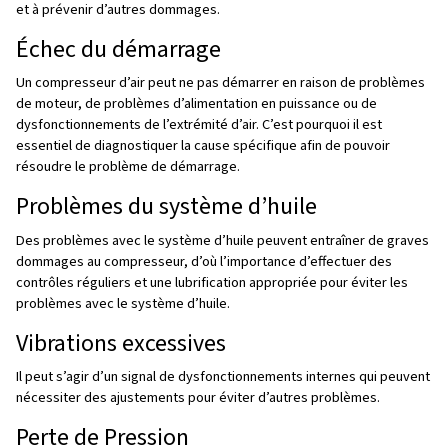
Les pannes du compresseur peuvent également être ca
l’utilisation
de pièces détachées non
d’origine. Celles-
pas répondre aux normes de qualité, entraînant une usur
dommages directs au compresseur. Il est donc fortemen
recommandé d’utiliser des pièces détachées d’origine l
remplacement des composants de votre installation.
Enfin, pendant son cycle de vie, votre compresseur peut
des problèmes avec son
système de commande et se
entraînant un dysfonctionnement, mais il peut également
des fuites causées par des raccords desserrés, des c
endommagés ou des joints usés.
Il est donc essentiel d’effectuer des contrôles réguliers 
réparer ces problèmes dès qu’ils sont détectés.