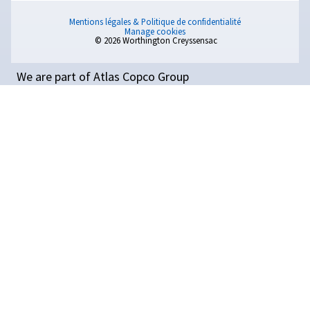
pièces pour compresseu
d’air : un guide complet 
pratique
Apprenez à choisir des pièces de compresseur d’a
de manière sûre et efficace. Comprendre les pièc
de compresseur, d’origine ou non, les fournisseurs
tarification et l’entretien.