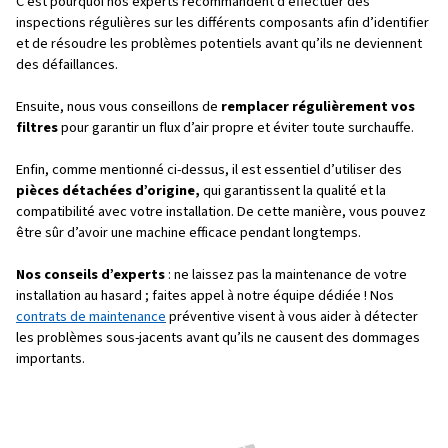
Une fois que vous aurez identifié les problèmes de votr
compresseur, vous voudrez les résoudre ! Voici quelques
nos meilleurs conseils pour vous aider à résoudre les p
énumérés ci-dessus :
Surchauffe
Pour éviter la surchauffe, vous devez
vérifier que le flu
pas restreint
,
nettoyer les composants
sales et
insp
système de refroidissement
. Une ventilation adéquat
nettoyage régulier peuvent également aider à prévenir la
Bruit excessif
Le bruit excessif peut être réduit en
serrant les compo
desserrés,
en
remplaçant les pièces
usées et en
équi
composants du moteur
. La maintenance est égalemen