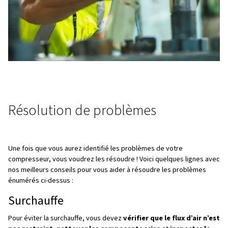
de moteur, de problèmes d’alimentation en puissance ou
dysfonctionnements de l’extrémité d’air. C’est pourquoi il
essentiel de diagnostiquer la cause spécifique afin de p
résoudre le problème de démarrage.
Problèmes du système d’huile
Des problèmes avec le système d’huile peuvent entraîn
dommages au compresseur, d’où l’importance d’effectu
contrôles réguliers et une lubrification appropriée pour é
problèmes avec le système d’huile.
Vibrations excessives
Il peut s’agir d’un signal de dysfonctionnements internes
nécessiter des ajustements pour éviter d’autres problè
Perte de Pression