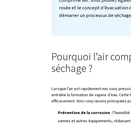
Introducti
L’air comprimé est un
industrielles, les out
présence d’humidité 
tels que des
dommages
produits et une au
présente cinq raisons 
comprimé sec. Vous po
rosée et le concept d
démarrer un processus