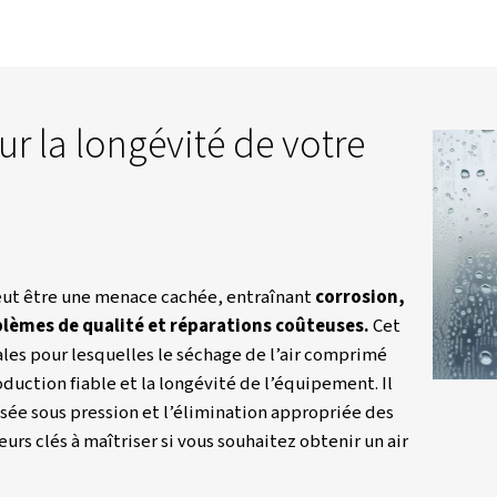
Ressources
Blogs
L’importance De L’air Sec : Nos 5
clé pour la longévité de 
nt
r comprimé peut être une menace cachée, entraîna