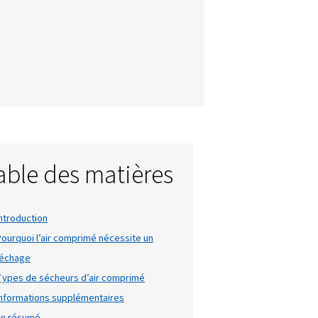
oûteuses.
Cet
air comprimé
quipement. Il
propriée des
 obtenir un air