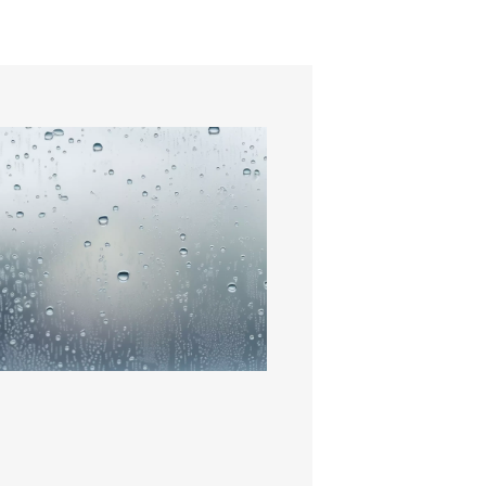
 Arguments Clés
votre
nt
corrosion,