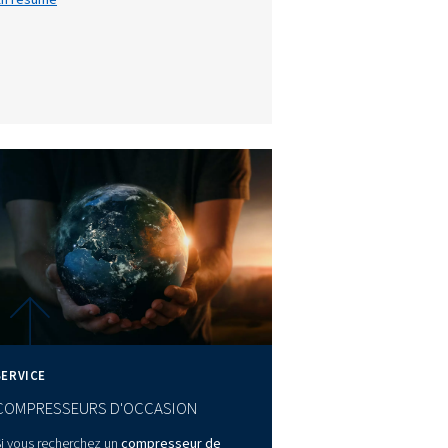
Table des mat
s
Introduction
pendant, la
Pourquoi l’air comprimé nécess
mportants
séchage
 des
Types de sécheurs d’air comp
vous
Informations supplémentaires
r de l’air
point de
En résumé
pour