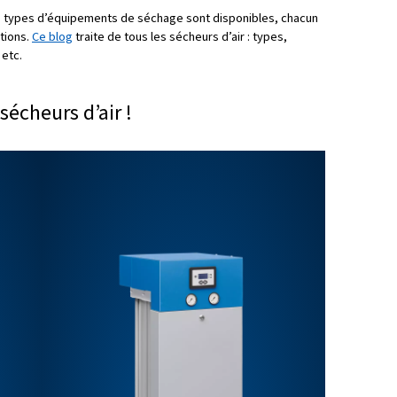
microbienne
: l’air humide peut favoriser la prolifération d
 produits et compromettre les normes d’hygiène, en particu
pharmaceutique.
e la production : un
excès d’humidité peut affecter la quali
 des incohérences.
 maintenance
: l’air comprimé sec réduit le besoin de main
e qui permet d’économiser du temps et de l’argent.
e l’équipement
: en empêchant les dommages liés à l’humidi
la durée de vie de l’équipement et des outils.