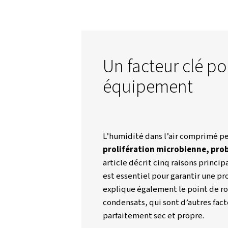
Worthington Creyssensac France
Un facteur 
équipeme
L’humidité dans l’ai