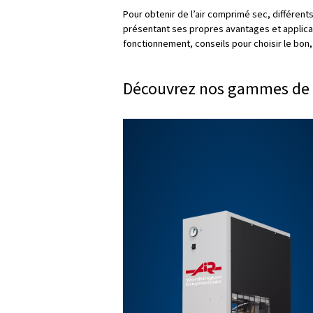
Éviter la prolifération 
ce qui peut contaminer les
industries alimentaire et 
Maintien de la qualité d
entraînant des défauts et
Réduction des coûts de
réparations fréquentes, c
Garantir la longévité d
sec contribue à prolonger 