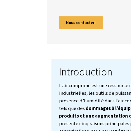
prolifération micro
article décrit cinq ra
est essentiel pour gar
explique également le
condensats, qui sont d
parfaitement sec et p
Nous contacter!