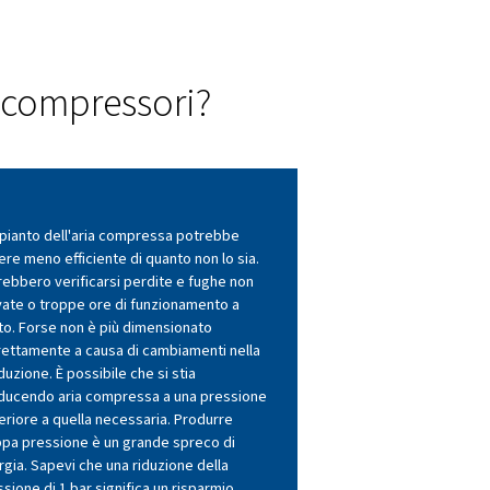
e tue
Risultati
tangibili
prevede
Analizziamo il vostro sistema di
nto delle
compressa e forniamo report ch
dettagliati. Le nostre simulazion
mostrano risultati tangibili, non
promesse vaghe.
i sistemi dei compressori