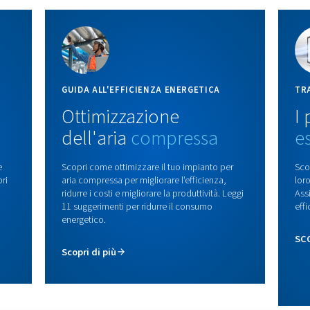
Di
one
co
n
Piani di
ar
ca
manutenzione
tempi
si
lità e
co
i.
Garantisci prestazioni affidabili
co
con un piano di assistenza
personalizzato in base alle tue
esigenze. Riduci i tempi di fermo,
migliora l'efficienza e lascia che
gli esperti si occupino della