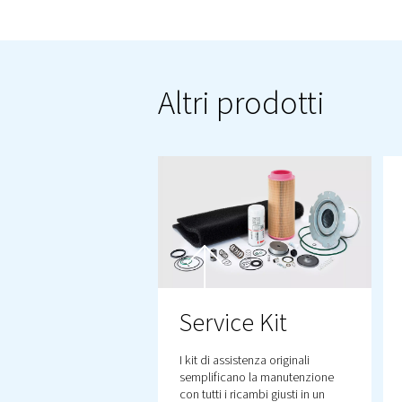
QUI
PE
TEMPO
VENDIT
Il nostro impegno non f
Che si tratti di risolve
personalizzati, il nos
a fornire assistenza. C
cose e sulla garanzia c
modo che tu possa conc
Contattaci subito