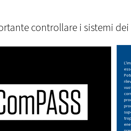
io
Adatto all
co
esigenze
nstallazione per
Il nostro audit ComPASS 
ll'energia e un
diversi livelli, dal rilevame
noltre, possiamo
perdite all'audit completo.
ema dell'aria per
enza energetica
è importante controllare 