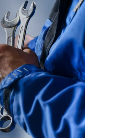
Quanta energia si può risparmiare
analizzare il tuo impianto ad aria
dai nostri esperti e scoprilo! Un a
ComPASS può essere personalizz
alle tue esigenze, dal semplice r
delle perdite a un audit completo
sistema.