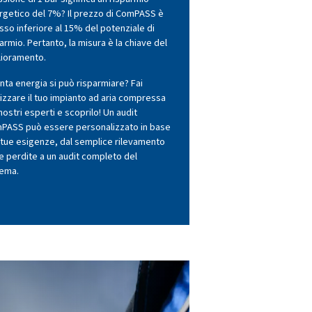
L'impianto dell'aria compressa p
essere meno efficiente di quanto n
Potrebbero verificarsi perdite e 
rilevate o troppe ore di funziona
vuoto. Forse non è più dimension
correttamente a causa di cambiam
produzione. È possibile che si sti
producendo aria compressa a una
superiore a quella necessaria. Pr
troppa pressione è un grande spr
energia. Sapevi che una riduzione
pressione di 1 bar significa un ri
energetico del 7%? Il prezzo di 
spesso inferiore al 15% del poten
risparmio. Pertanto, la misura è la
miglioramento.