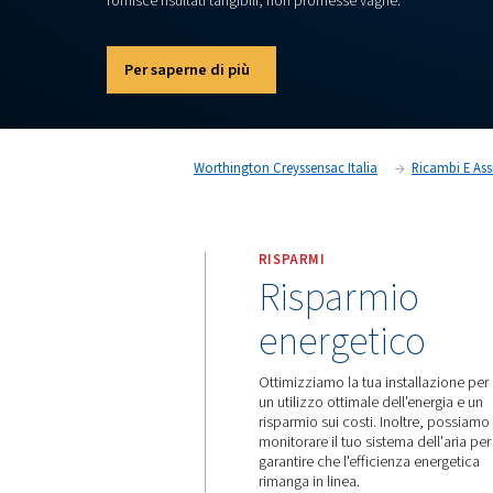
risparmi significativi. Un audit ComPASS (
Com
and
S
imulation
S
ystem - sistema completo di an
simulazione) individua le opportunità per otti
misurazioni non intrusive, in tempo reale e ac
fornisce risultati tangibili, non promesse vagh
Per saperne di più
Worthington Creyssensac Italia
RISPARMI