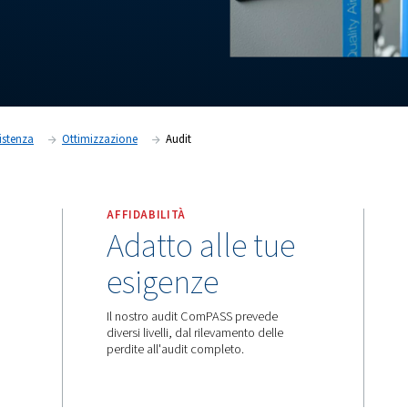
prehensive
P
erformance
A
nalysis
alisi delle prestazioni e di
mizzare l'installazione con
curate. Il nostro report ComPASS
e.
Ricambi E Assistenza
Ottimizzazione
Audit
AFFIDABILITÀ