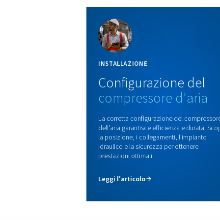
Service Kit
I kit di assistenza originali
semplificano la manutenzi
con tutti i ricambi giusti in u
unico pacchetto. In questo
modo è possibile ridurre i 
di fermo, garantire l'affidabi
tenere sotto controllo i cost