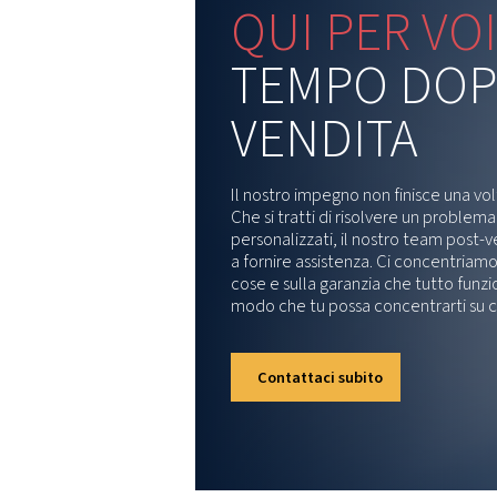
Per le specifiche tecniche complete e
COMPAS
ComPA
1 MB
P