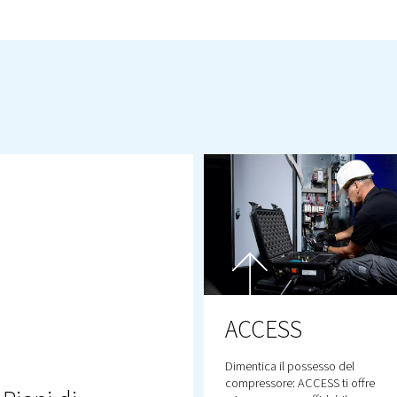
R
VOI,
MOLTO
DOPO
LA
A
inisce una volta effettuato l'acquisto.
re un problema o di offrire consigli
tro team post-vendita è sempre pronto
i concentriamo sulla semplicità delle
he tutto funzioni perfettamente, in
entrarti su ciò che conta.