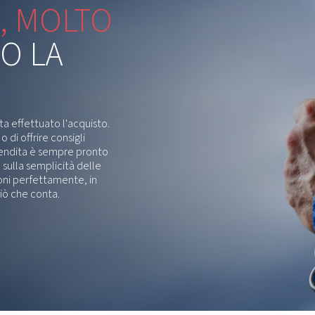
 per ulteriori informazioni, fare riferimento alla brochure del prodotto
S LEAFLET EN
SS Leaflet EN
DF