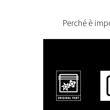
Risparm
energeti
Ottimizziamo la tua i
un utilizzo ottimale de
risparmio sui costi. I
monitorare il tuo sist
garantire che l'effici
rimanga in linea.
Perché 