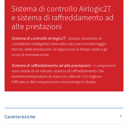
Inoltre, dotati di caratteristiche
avanzate come il sistema di controll
Airlogic2T per un monitoraggio
intuitivo, un efficiente sistema di
raffreddamento per prestazioni
migliorate e cappottature
insonorizzate per un ambiente di
lavoro più silenzioso, questi
compressori sono in grado di
eccellere nelle impostazioni più
impegnative.
Se hai bisogno di un compressore
che combini tecnologia