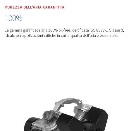
EFFICIENTE
20% di risparmio energetico
Grazie alla tecnologia ad azionamento diretto, i compresso
riducono il consumo energetico fino al 20%, offrendo rispar
significativi.
FUNZIONAMENTO SILENZIOSO
67 dB(A)
Con livelli di rumorosità fino a 67 dB(A), questi compressori
garantiscono un ambiente di lavoro più silenzioso.
PUREZZA DELL’ARIA GARANTITA
100%