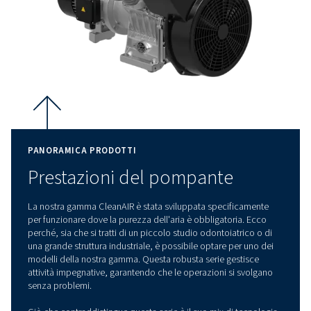
La gamma garantisce aria 100% oil-free, certificata ISO 8573
ideale per applicazioni critiche in cui la qualità dell'aria è es