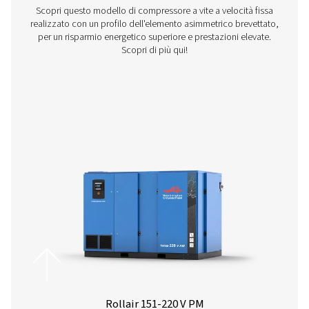
Compressore a vite a iniezione d'acqua - 
Aria pura, risparmi intelligenti. La serie di compressori 
WisAIR garantisce aria 100% oil-free con compression
isotermica, riducendo gli sprechi energetici e protegg
operazioni.