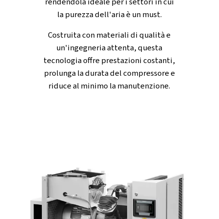
modelli della nostra gamma. Questa robusta serie gesti
attività impegnative, garantendo che le operazioni si s
senza problemi.
Ciò che contraddistingue questa serie è il suo mix di te
all'avanguardia e prestazioni affidabili. Questi compres
fatti per durare, poiché richiedono una manutenzione 
pur fornendo risultati. Con funzioni intelligenti per il ris
energetico e un funzionamento silenzioso, favoriscono 
produttività e rendono il vostro spazio di lavoro più
confortevole. Se l'aria pulita è fondamentale per la tua att
gamma CleanAIR è una scelta affidabile.
Tecnologia di compressi