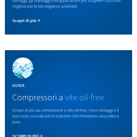
ROLLAIR 300-850 V
Scopri il compressore a vite a velocità variabile Rollair 
che offre soluzioni efficienti per l'aria compressa, ri
energetico e bassa rumorosità con tecnologia IVR av