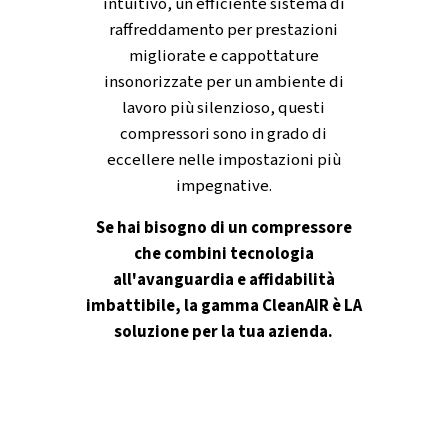
RICCO DI FUNZIONI
Cappottatura insonorizzata
ad aria oil-free
Aria 100% oil-free
-
Potete essere certi di ottenere il m
livello di purezza dell'aria, necessario per applicazioni s
Questa caratteristica è fondamentale per i settori in cui 
più piccola contaminazione può compromettere la quali
sicurezza.
Cappottatura insonorizzata
-
Tutti i modelli sono dotat
pannelli insonorizzanti integrati, che mantengono i livelli
rumorosità a 67 dB(A) per un funzionamento più silenzi