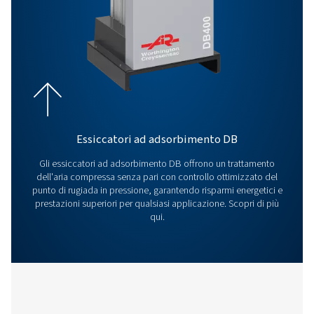
Per le specifiche tecniche complete e per ulteriori informazioni, fare 
brochure del prodotto
CLEANAIR OIL-FRE
COMPRESSOR LEAFL
CleanAIR leaflet 
1 MB
PDF
Contattaci
Desideri ulteriori consigli sui compressori oil-free o hai
di aiuto per scegliere la giusta configurazione di compr
oil-free per le tue operazioni? Contattateci oggi stesso 