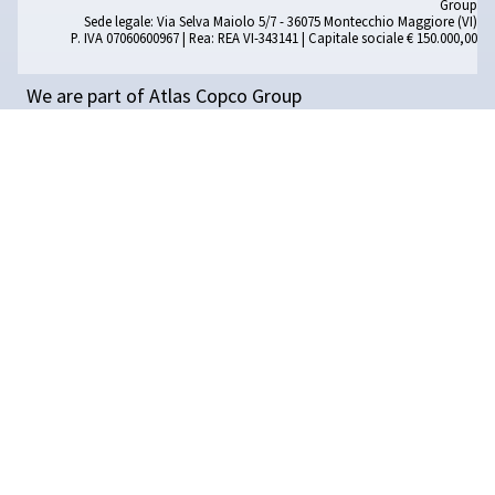
Scopri cosa contiene l'aria compressa e i suoi vantaggi 
all'elettricità. Scoprite le sue applicazioni e i consigli di
manutenzione per mantenere il vostro sistema efficiente
affidabile.
Leggi l'articolo
CONSULTA LA GUIDA ALLA SCELTA
Compressori
d'aria
oil-free