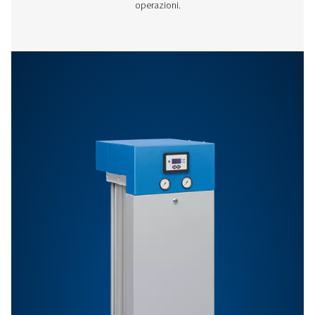
ad alte prestazioni, anche in condizioni difficili.
Potenza
Capacità
del
Pressione
Modello
FAD
motore
Max (bar)
m³/min
(50 Hz)
CNR 75
5.5
10
0,66
CNR 100
7,5
10
0,93