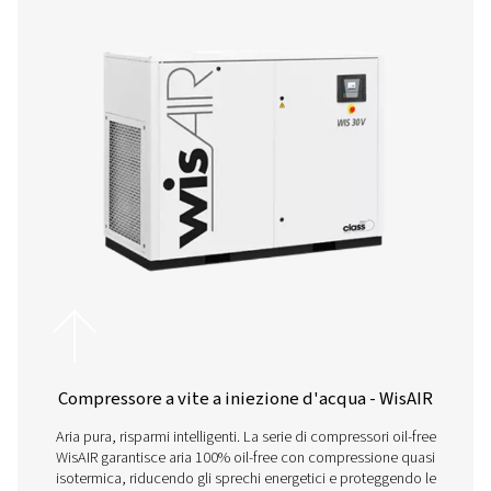
I modelli CleanAIR 7,5-100 vanno da 5,5 a 7,5 kW, il che li re
varie esigenze industriali.
PORTATA RICHIESTA
0,93
Questi modelli erogano da 0,66 a 0,93 m³/min, soddisfacend
piccole che le grandi operazioni.
PRESSIONE
10
La gamma offre una notevole potenza per un funzionamento 