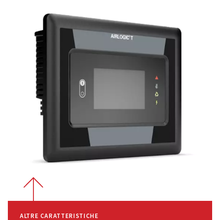
rende i compressori adatti per ambienti in cui la riduzio
rumore è fondamentale.
Perché scegliere la gam
CleanAIR?
Questa serie si distingue come la
soluzione definitiva per le aziende
che non possono scendere a
compromessi sulla qualità dell'aria.