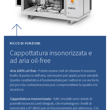
avanzata Oil-Free
Questo sistema garantisce che l'aria
che si ottiene sia completamente
priva di olio e contaminanti,
rendendola ideale per i settori in cui
la purezza dell'aria è un must.
Costruita con materiali di qualità e
un'ingegneria attenta, questa
tecnologia offre prestazioni costanti
prolunga la durata del compressore e
riduce al minimo la manutenzione.