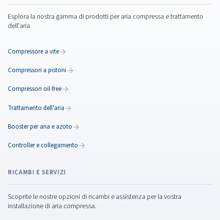
del 15%. Aumenta la tua efficienza con ECOntrol6
Compressori a magneti
permanenti: più
produttività e meno costi