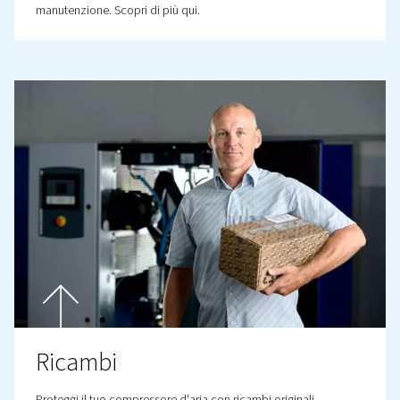
Tubazioni in poliammide p
utensili pneumatici
I tubi in poliammide e plastica sono ideali per le postazi
lavoro fai da te con pochi utensili pneumatici. Il nostro 
di tubazioni in poliammide è rapido e facile da installar
Il sistema di tubazioni in plastica è anche modulare, il c
significa che è possibile aggiungere o spostare facilmen
utenze di aria compressa a disposizione.