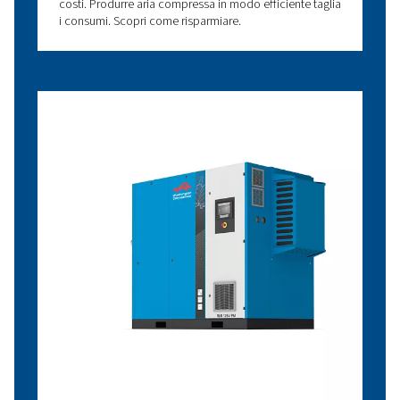
Cos’è un compressore oil
free?
Un compressore oil-free può essere dotato di
tecnologia a vite o a pistoni. La sua particolarità
consiste nel generare aria priva di contaminazioni 
olio.