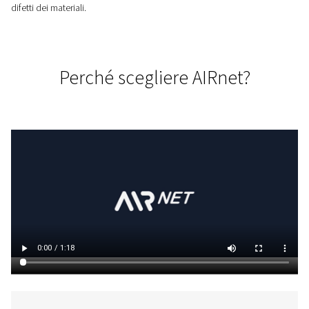
FUNZIONAMENTO SENZA INTERRUZIONI
Cadute di pressione ridotte
Con raccordi a prova di perdite e tubi in alluminio non corros
garantisce un flusso regolare e riduce al minimo le perdite per
CONTROLLO
10 Anni di garanzia
In linea con le elevate caratteristiche qualitative della gamm
AIRnet, offriamo ai nostri clienti una garanzia di 10 anni sul
tubi e raccordi AIRnet in alluminio contro eventuali danni der
difetti dei materiali.