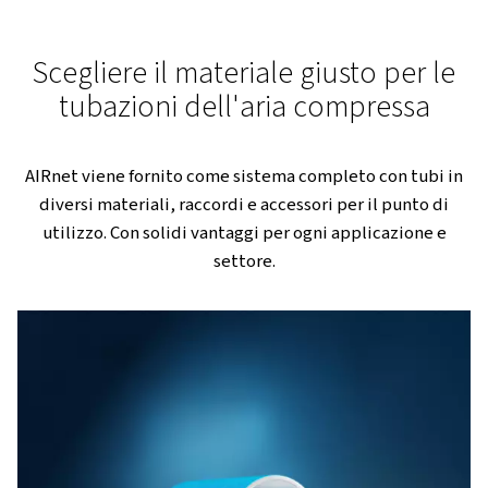
Soluzioni pronte all'uso per l'efficienza dell'inte
processo di produzione
AIRnet offre una soluzione completa di distribuzione de
compressa lungo tutta la rete. Siamo costantemente 
ad aggiornare i nostri prodotti per garantire la massim
efficienza della tua rete di distribuzione.
Flessibile e a prova di futuro
I materiali leggeri e la tecnologia modulare offrono il 
di modificare o espandere la rete senza compromette
operazioni.
Assistenza post-vendita in tutto il mondo
Con una rete globale di 8.000 tecnici addetti alla manu
AIRnet fornisce una vasta gamma di servizi post-vendi
dedicati alla soddisfazione dei clienti in tutto il mondo.