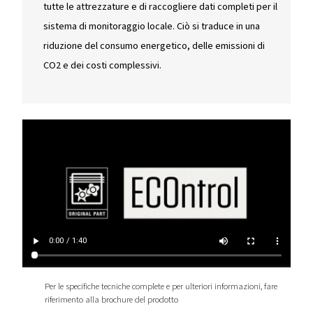
È possibile collegare fino a 10 compressori per l
insieme in modo efficiente, riducendo la fascia di
pressione e minimizzando le ore di funzionament
vuoto, con conseguente maggiore risparmio
energetico.
Alimentazione d'aria affidabile
Garantisce un'alimentazione dell'aria costante an
caso di guasti e risparmia sui costi di manutenzio
sui tempi di fermo macchina equalizzando le ore 
funzionamento delle attrezzature.
Flessibilità e monitoraggio