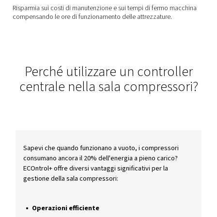
ai compressori di funzionare insieme in modo efficiente e 
energia.
AFFIDABILITÀ
Monitoraggio
Monitora tutte le tue attrezzature online tramite ICONS. Rac
le informazioni sulle apparecchiature per aria compressa t
GATEway+ per il vostro sistema di monitoraggio locale.
AFFIDABILITÀ
Aumenta Uptime
Risparmia sui costi di manutenzione e sui tempi di fermo
compensando le ore di funzionamento delle attrezzature.