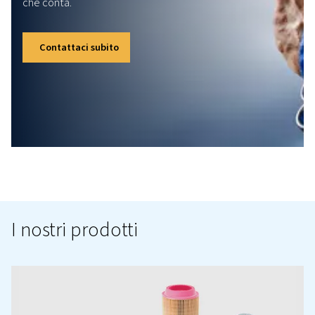
Per le specifiche tecniche complete e per ulteriori informazi
riferimento alla brochure del prodotto
ECONTROL PLUS LEAFLET IT
ECOntrol Plus leaflet IT
753 KB
PDF