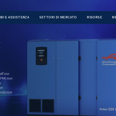
TI
RICAMBI E ASSISTENZA
SETTORI DI MER
TON
più intelligente all'uso
anente interno (IPM) non
 cui il sistema ha
umo energetico non
ili, anche in condizioni