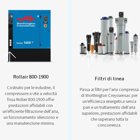
Prodotti più r
logic2T
 prima d'ora con il controller
Airlogic²T, la chiave
più intelligente ed efficiente. Grazie al
alla diagnostica intelligente e alle funzioni di
e, ti consente di avere il controllo delle
à. Anticipa i potenziali problemi, riduci i tempi di
nza senza sforzo. Pronto per il prossimo passo?
Contattaci