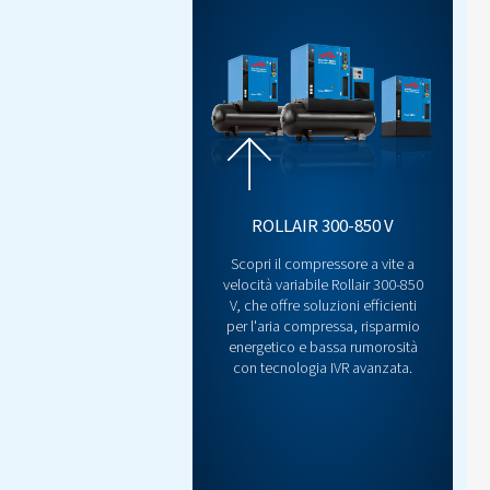
INNOVAZIONE
Controller Air
Assumi il controllo come mai
per una gestione del sistema 
monitoraggio in tempo reale, 
risparmio energetico integrat
prestazioni e dell'affidabilit
fermo e ottimizza l'efficie
Parliamone!
Scoprile subito!