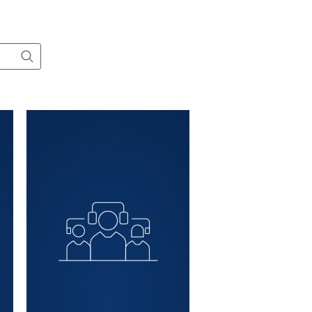
rodotti per il trattamento dell'aria.
Tutti i prodotti
Contattaci
, un servizio o
ne utile