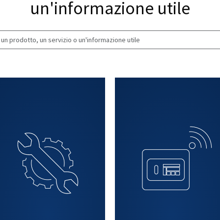
di p
Cercare un prodotto
un'informazio