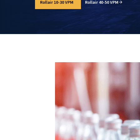
difficili.
Scopri subito i nostri compressori IPM!
Rollair 10-30 VPM
Rollair 40-50