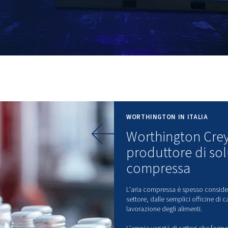
 VPM
WO
W