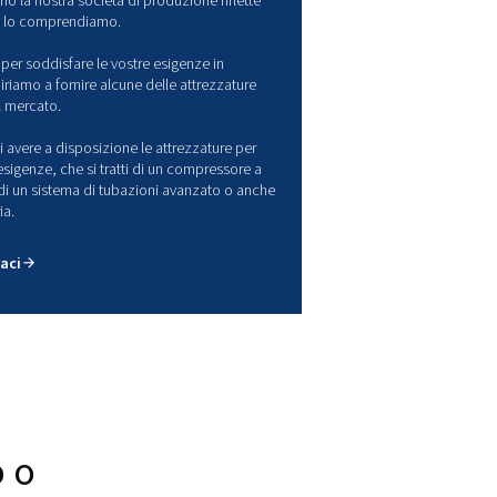
roduttore di soluzioni per aria
ompressa
ria compressa è spesso considerata la 4a utility, ed è nel cuore 
tore, dalle semplici officine di carpenteria alle principali aziend
orazione degli alimenti.
mpia varietà di settori che formano la nostra società di produzio
genze distinte e, come marchio, lo comprendiamo.
nostra&strategia di R D si evolve per soddisfare le vostre esigen
tinua evoluzione. Ecco come miriamo a fornire alcune delle att
aria compressa più avanzate sul mercato.
altre parole, puoi essere sicuro di avere a disposizione le attrez
a compressa più adatte alle tue esigenze, che si tratti di un co
e, di un compressore a pistone, di un sistema di tubazioni avan