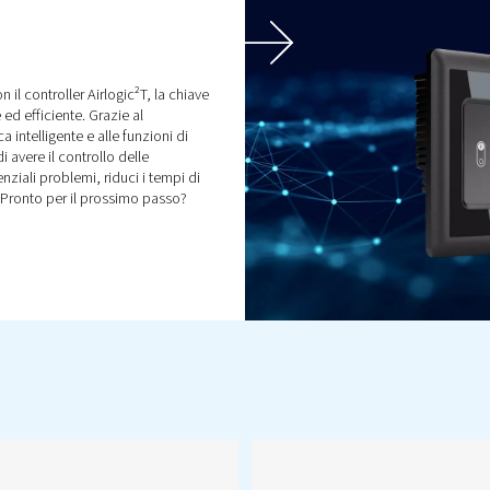
Ricambi e assistenza
tti,
Migliora l'efficienza del
e,
compressore con i ricambi e
e
l'assistenza di esperti. Dai
i
ricambi originali alla
manutenzione e agli audit,
mantieni le prestazioni del
tuo compressore d'aria in
modo affidabile.