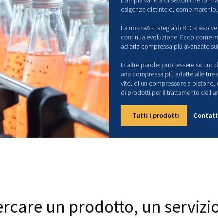
p
c
L'a
set
lav
L'a
esi
La 
con
ad 
In 
ari
vit