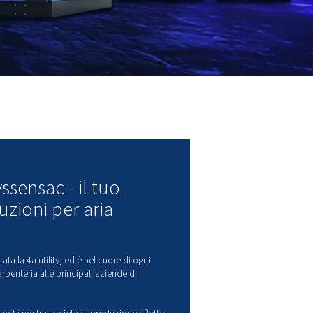
RTHINGTON IN ITALIA
orthington Creyssensac - il tuo