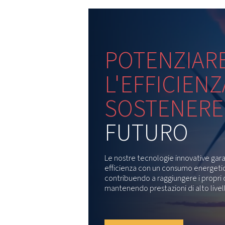
attività ad alta pressione co
offre prestazioni lubrificate
L
oi