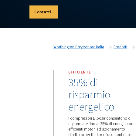
Creyssensac combina design e prestazioni di 
flessibilità operativa. Offrendo il meglio in termi
compressa e costi di proprietà ridotti, un BH, 
investimento intelligente! Scopri di più qui.
Contatti
Worthington Creyssensac Italia
EFFICIENTE