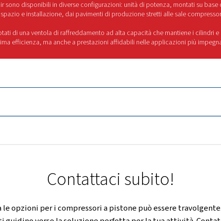
UALITÀ E MANUTENZIONE SEMPLICE
-
I compressori Blocair sono stati costruiti con materiali di alta q
 affidabilità e prestazioni prolungate, anche in condizioni diffi
enzione
- La gamma riduce al minimo i tempi di fermo macchina g
i kit di manutenzione che rendono la manutenzione rapida e sem
Perché scegliere la 
llo stesso tempo, questa serie offre eccezionali ri