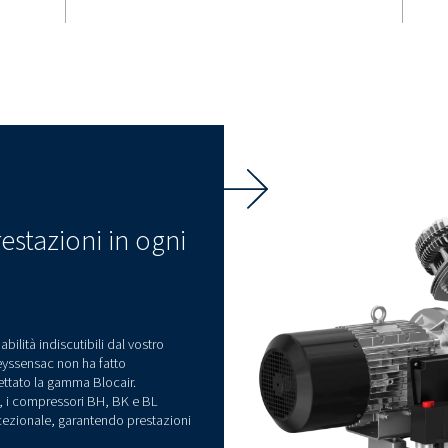
Classe 0
o
La gamma comprende model
per aria pura (ISO 8573-1 C
co
modelli lubrificati ad olio p
applicazioni ad alta pressi
consentono di
 di energia con
zionamento
'uso continuo.