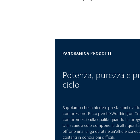
35% di
risparmi
energeti
I compressori Blocair 
risparmiare fino al 35%
efficienti motori ad a
diretto progettati per l
PANORAMICA PRODOTTI