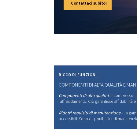
POTENZ
L'EFFIC
SOSTE
FUTUR
Le nostre tecnologie i
efficienza con un con
contribuendo a raggiung