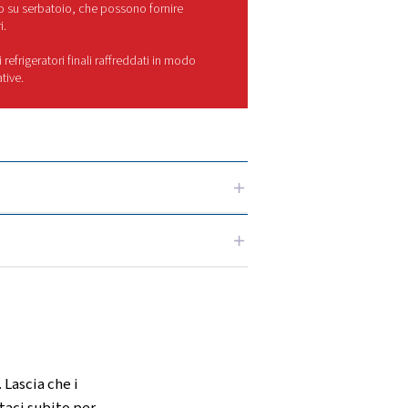
ualità, come cuscinetti a sfere robusti e sigillati e grandi ventol
cili.
razie ai lunghi intervalli di manutenzione e ai componenti fac
plice, mantenendo il compressore operativo per periodi più lu
gamma Blocair?
sparmi energetici, prestazioni affidabili