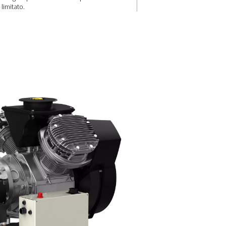
Design
flessibile e
li oil-free
lasse 0) e
salvaspazio
er
one.
Compatta e versatile, la gamm
Blocair offre configurazioni c
serbatoi da 500 l ed essiccator
integrati per ambienti con spa
limitato.