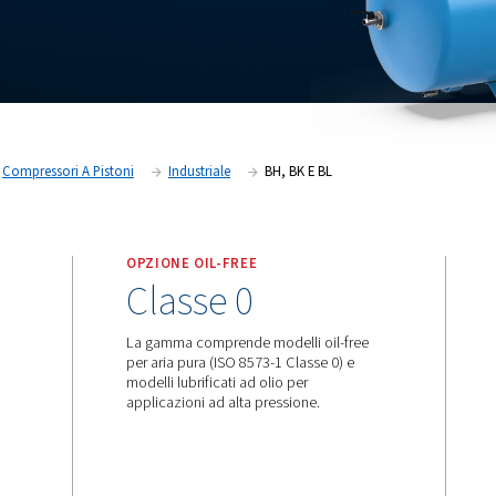
alta qualità con la massima
ni di affidabilità dell'aria
BK o BL è la scelta più saggia e un
Prodotti
Compressori A Pistoni
Industriale
BH, B
OPZIONE OIL-FREE