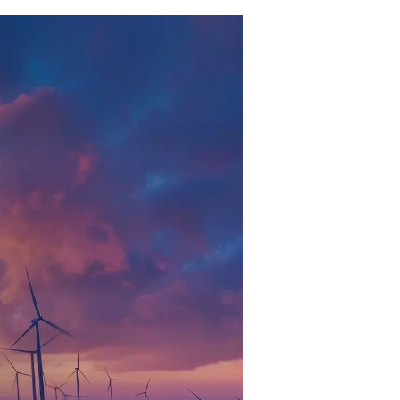
otente
vo per cui la gamma Blocair è dotata di pompe
, fornendo la soluzione ideale per le tue esigenze
i di proprietà.