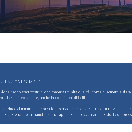
IARE
IENZA,
NERE
IL
O
nnovative garantiscono la massima
sumo energetico minimo,
ere i propri obiettivi di sostenibilità