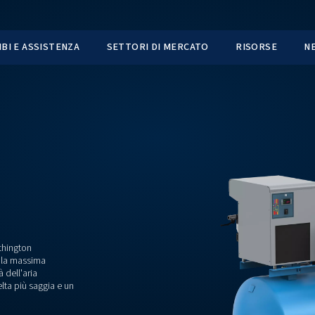
TI
RICAMBI E ASSISTENZA
SETTORI DI MER
e? La gamma Worthington