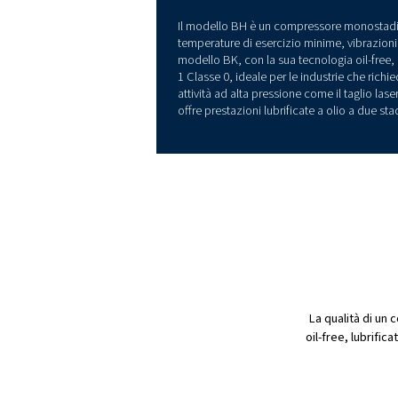
Potenza, pure
ciclo
Sappiamo che richiedete pres
compressore. Ecco perché 
compromessi sulla qualità 
Utilizzando solo componenti
offrono una lunga durata e 
costanti in condizioni difficil
Il modello BH è un compress
temperature di esercizio min
modello BK, con la sua tecno
1 Classe 0, ideale per le in