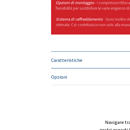
COMPONENTI DI ALTA Q
Componenti di alta qualità 
raffreddamento. Ciò garantisce
Ridotti requisiti di manut
accessibili. Sono disponibil
A