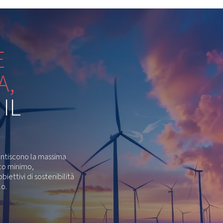
me il taglio laser o il soffiaggio PET, il modello BL
 a olio a due stadi con pressioni di 15, 20 o 30 bar.
Pompante p
a qualità di un compressore dipende dal suo pompante, moti
l-free, lubrificate ad olio e ad alta pressione di prim'ordine
mantenendo bassi i costi total