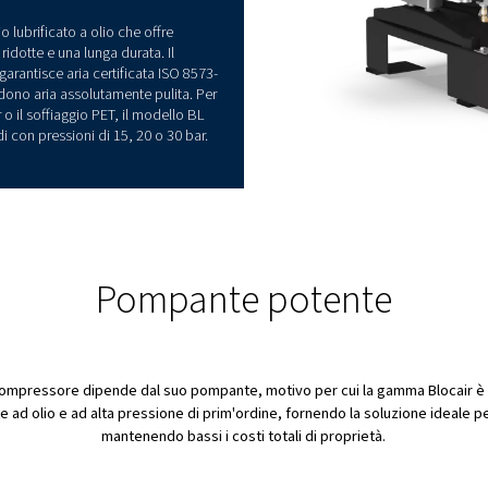
zza e prestazioni in ogni
tazioni e affidabilità indiscutibili dal vostro
Worthington Creyssensac non ha fatto
quando ha progettato la gamma Blocair.
 di alta qualità, i compressori BH, BK e BL
un'efficienza eccezionale, garantendo prestazioni
i.
ore monostadio lubrificato a olio che offre
ime, vibrazioni ridotte e una lunga durata. Il
logia oil-free, garantisce aria certificata ISO 8573-
dustrie che richiedono aria assolutamente pulita. Per