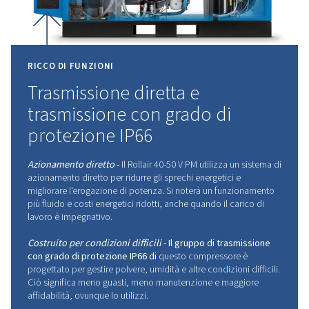
INNOVAZIONE
DEL
FUTU
DELL'ARIA
COMPRESSA
Leader del settore con tecnologia avanzata, in gr
soddisfare i più elevati standard di efficienza e affi
Non aspettare oltre per abbracciare l'innova
Contatta l'esperto oggi stesso