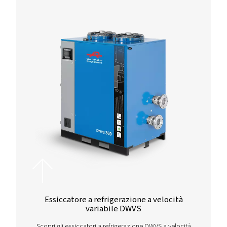
Il modello Rollair 40-50 V PM è disponibile in configurazioni
37 kW, offrendo prestazioni potenti anche per le applicazioni
più esigenti.
CAPACITÀ,
428
Con una portata massima di aria libera di 428 m³/h, fornisce
un'alimentazione affidabile e ampia di aria compressa per 
un'ampia gamma di requisiti industriali.
PRESSIONE