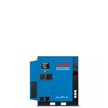
66 dB(A)
Progettato pensando sia all'efficienza che al funzionamento
questo compressore offre un livello sonoro sorprendenteme
soli 66 dB(A) e vanta dimensioni compatte, il che lo rende p
qualsiasi spazio di lavoro.
AMMORTAMENTO RAPIDO
2 anni
Ottieni un rapido ritorno sull'investimento, con tempi di a
di soli 1-2 anni, grazie alle sue eccezionali prestazioni e all
di risparmio energetico.