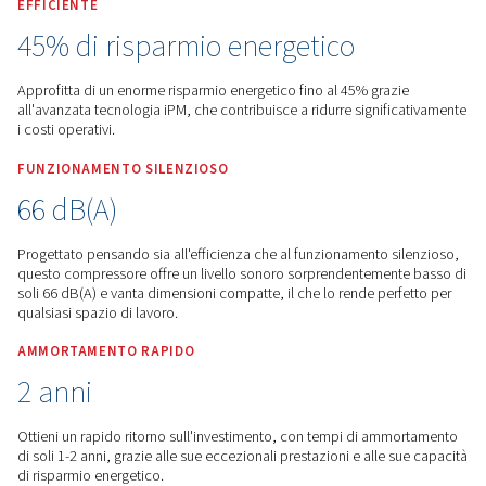
Worthington Creyssensac Italia
Prodotti
Compressore
Velocità Variabile
Rollair 40-50 V PM
EFFICIENTE
45% di risparmio energetico
Approfitta di un enorme risparmio energetico fino al 45% gr
all'avanzata tecnologia iPM, che contribuisce a ridurre signi
i costi operativi.
FUNZIONAMENTO SILENZIOSO