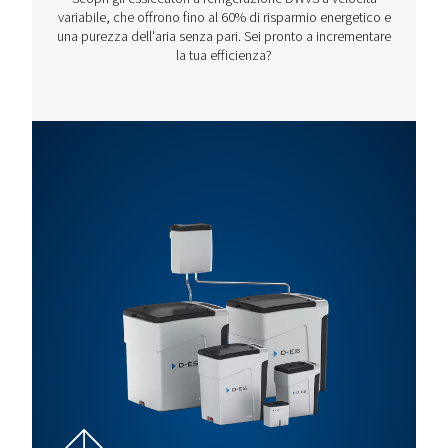
13
Questa serie offre prestazioni ed efficienza ottimali.
Potenza
del
Pressione
Capacit
Modello
motore
Max (bar)
(m³/h)*
(50 Hz)
Rollair
30
13
356
40 V PM
Rollair
37
13
428