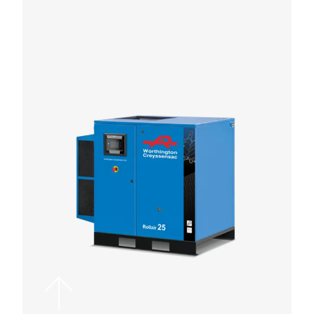
Essiccatore a refrigerazione a velocit
variabile DWVS
Scopri gli essiccatori a refrigerazione DWVS a velo
variabile, che offrono fino al 60% di risparmio energe
una purezza dell'aria senza pari. Sei pronto a increm
la tua efficienza?