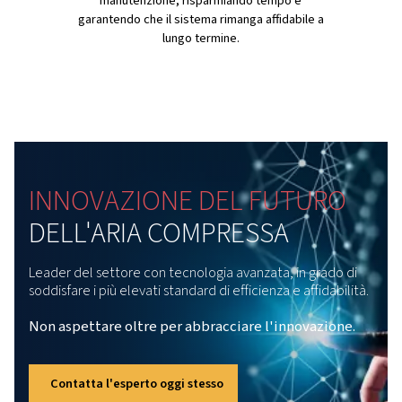
Il suo design silenzioso lo rende facile da posizionare vi
tuo team senza creare distrazioni. E con meno manuten
cui preoccuparsi, puoi dedicare più tempo a ciò che co
davvero: far progredire il tuo lavoro senza interruzioni.
Tecnologia IPM
Il Rollair 40-50 V PM è dotato della tecnologia
iPM (magnete permanente interno) che si
adatta alle mutevoli esigenze di aria. Invece d
funzionare a una velocità fissa, il motore si