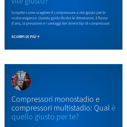
Separatori acqua-olio
I nostri separatori olio-acqua offrono un'elevata effi
e lunghi intervalli di manutenzione per prestazioni aff
e a bassa manutenzione.