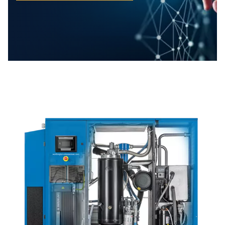
sposta secondo necessità, contribuendo a
ridurre il consumo energetico fino al 45%
rispetto ai modelli tradizionali.
Questo motore raffreddato a olio è costruit
per ambienti difficili, offrendo prestazioni
costanti anche in condizioni difficili. Inoltre, è
progettato per ridurre le esigenze di
manutenzione, risparmiando tempo e
garantendo che il sistema rimanga affidabile 
lungo termine.