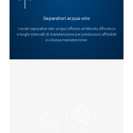
50 V PM
*Capacit
a 7 bar
Per le specifiche tecniche complete e per ulteriori informazioni, fare 
brochure del prodotto
ROLLAIR 40-60 VPM
IT VARIABLE-SPEE
COMPRESSORS
Rollair 40-60 VPM
IT
2 MB
PDF