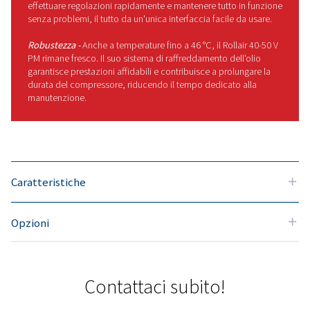
di lavoro senza causare interruzioni.
Grazie all'avanzata tecnologia iPM e 
un gruppo di trasmissione con grado
di protezione IP66, è
sufficientemente resistente da
gestire ambienti difficili. Funziona in
modo coerente, anche quando le
esigenze sono elevate, in modo da
poterti concentrare su ciò che conta
di più.
Questo compressore offre un mix
intelligente di efficienza e durata,