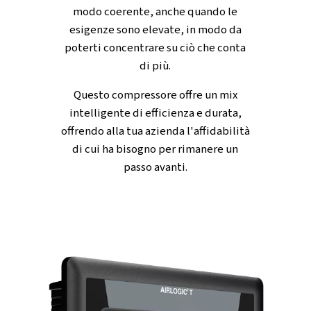
RICCO DI FUNZIONI
Trasmissione diretta e
trasmissione con grado di
protezione IP66
Azionamento diretto
-
Il Rollair 40-50 V PM utilizza un 
azionamento diretto per ridurre gli sprechi energetici e
migliorare l'erogazione di potenza. Si noterà un funzio
più fluido e costi energetici ridotti, anche quando il cari
lavoro è impegnativo.
Costruito per condizioni difficili
- Il gruppo di trasmi