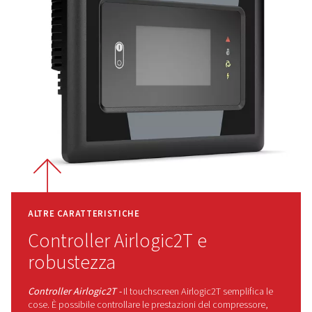
con grado di protezione IP66 di
questo compressore 
progettato per gestire polvere, umidità e altre condizioni d
Ciò significa meno guasti, meno manutenzione e maggi
affidabilità, ovunque lo utilizzi.
Perché scegliere Rollair 40-5
Il Rollair 40-50 V PM è progettato per
risparmiare energia mantenendo la
silenziosità. Il suo design compatto l
rende facile da posizionare nell'area