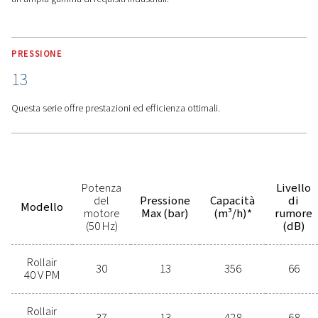
effettuare regolazioni rapidamente e mantenere tutto in
senza problemi, il tutto da un'unica interfaccia facile da
Robustezza -
Anche a temperature fino a 46 °C, il Rollai
PM rimane fresco. Il suo sistema di raffreddamento dell'
garantisce prestazioni affidabili e contribuisce a prolung
durata del compressore, riducendo il tempo dedicato a
manutenzione.
Caratteristiche
Opzioni