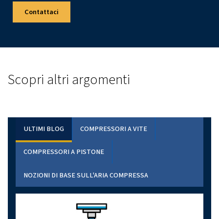
Fare la scelta giusta
Quando si decide tra un compressore monostadio e un
multistadio, è necessario considerare fattori come le es
pressione, gli obiettivi di efficienza energetica e i tipi di 
per cui verrà utilizzato. In genere, un compressore multi
l'investimento migliore se le attività richiedono un eleva
aria compressa a pressioni più elevate. Tuttavia, per le a
intensive, un compressore monostadio consentirà di svol
lavoro in modo efficace.
Se non sei ancora sicuro di quale compressore sia più ada
esigenze, non esitare a contattare il nostro team per ric
consigli personalizzati. Siamo qui per aiutarti a scegliere
migliore per le tue esigenze di aria compressa.