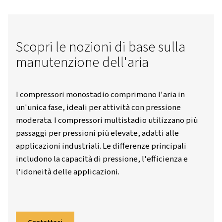
Worthington Creyssensac Italia
Risorse
Blog:
Compressori Monostadio E Compressori Multistadio: Qual È Qu
Per Te?
Scopri le nozioni di base sul
manutenzione dell'aria
I compressori monostadio comprimono l'aria 
un'unica fase, ideali per attività con pression
moderata. I compressori multistadio utilizza
passaggi per pressioni più elevate, adatti all