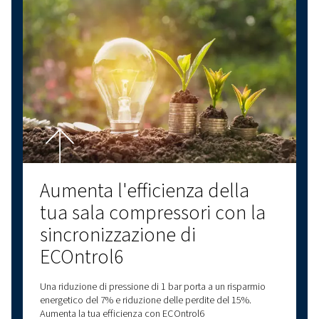
Con decenni di esperienza nell'aria compressa
offriamo una gamma completa di compressori a
compressori a pistone, compressori oil-free e 
per il trattamento dell'aria. Forniamo anche 
gamma di opzioni di assistenza per soddisfare
vostre esigenze di aria compressa. Affidatevi a
nostra esperienza per fornire soluzioni affidabi
alta qualità all'avanguardia dell'innovazione. 
opzioni di connettività, abbiamo una soluzion
soddisfare le vostre esigenze. Contattaci oggi
per ricevere assistenza personalizzata e rispo
tutte le tue domande!