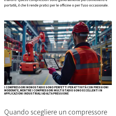
Requisiti di pressione
: i compressori monostadio so
per richieste di pressione moderate (fino a 150 psi), m
compressori multistadio possono raggiungere pressio
elevate, spesso superiori a 175 psi.
Efficienza
: i compressori multistadio sono più efficien
di vista energetico grazie all'intercooler, che contribui
le perdite di energia durante il processo di compressi
Applicazioni
: i compressori monostadio sono adatti p
come il gonfiaggio di pneumatici o l'alimentazione di pic
pneumatici. I compressori multistadio vengono utilizzat