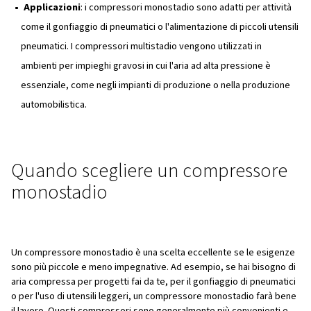
multistadio?
Un compressore multistadio utilizza due o più cilindri per
comprimere l'aria in più fasi. L'aria passa attraverso ciasc
aumentando gradualmente la pressione ad ogni stadio. T
fasi, l'aria compressa viene raffreddata, mediante aria o
contribuendo a migliorare l'efficienza e a ridurre il carico 
la fase successiva. I compressori multistadio sono perfet
applicazioni che richiedono pressioni più elevate, come l
industriali su larga scala.
Differenze e vantaggi principal