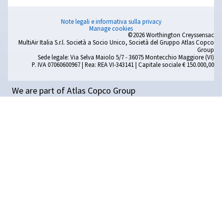
d’avanguardia nella tua azienda.
NUOVO PRODOTTO
ROLLAIR
40-50
V
PM
Scopri la serie Rollair 40-50 V PM: compressori rota
vite a velocità variabile ad alta efficienza progett