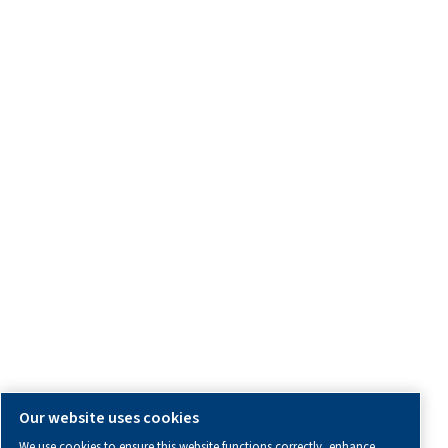
Blog:
Strumenti di calcolo
L'Angolo del Distributore
Segnalazione di comportamenti inappropriati
Modello di Organizzazione Gestione e Controllo