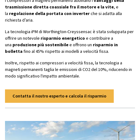
velocità variabile, infatti,
adatta la velocità del motor
alla richiesta d’aria effettiva
, a differenza del compre
velocità fissa che lavora sempre al 100% della velocità 
non c’è domanda d’aria.
I compressori a magneti permanenti permettono un ulter
avanti rispetto agli inverter tradizionali, aumentando la p
risparmiando ulteriormente sulla spesa energetica.
Compressori a vite a magneti
permanenti
I compressori a magneti permanenti abbinano i
vantaggi
trasmissione diretta coassiale fra il motore e la vit
la
regolazione della portata con inverter
che si adatt
richiesta d’aria.