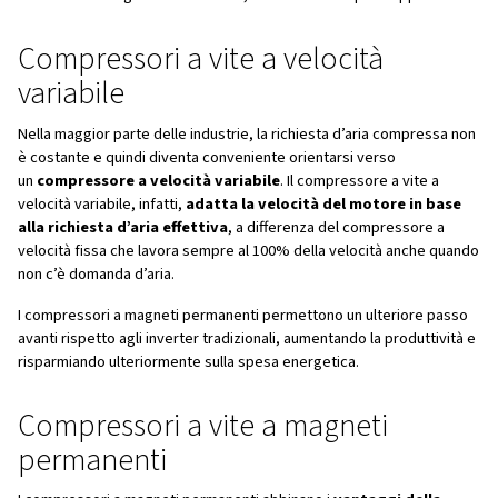
lavaggio, …
Produrre l’aria compressa che serve ai processi produttiv
costo significativo: la
produzione dell’aria compressa 
maggiori fonti di spesa energetica all’interno di un
può arrivare a pesare fino al 40% del totale.
Nella
scelta di un compressore, è molto importante
l’efficienza energetica e i consumi, in relazione al tipo di 
Compressori a vite a velocità
variabile
Nella maggior parte delle industrie, la richiesta d’aria c
è costante e quindi diventa conveniente orientarsi verso
un
compressore a velocità variabile
. Il compressore a