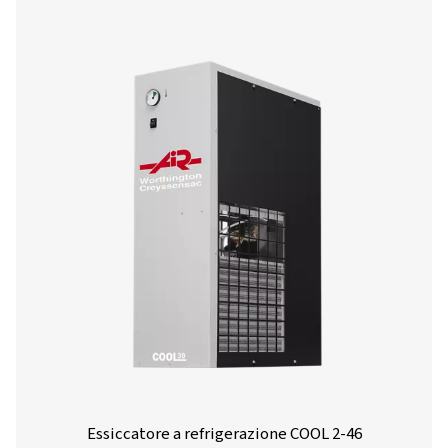
Essiccatore a refrigerazione a velocità var
DWVS
Scopri gli essiccatori a refrigerazione DWVS a velocità var
offrono fino al 60% di risparmio energetico e una purezza