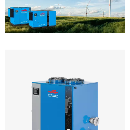
La tecnologia iPM di Worthington-Creyssensac è stata sv
offrire un notevole
risparmio energetico
e contribuire 
una
produzione più sostenibile
e offrono un
risparmio
bolletta
fino al 45% rispetto ai modelli a velocità fissa.
Inoltre, rispetto ai compressori a velocità fissa, la tecnol
magneti permanenti taglia le emissioni di CO2 del 10%, r
modo significativo l'impatto ambientale.
Contatta il nostro esperto e calcola il risparmio