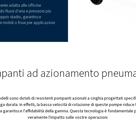
 per tutti
 deve essere potente, affidabile ed efficiente.
 requisiti. Grazie alla sua pompa ad alte prestazioni,
i un consumo energetico e di costi ridotti. Tutti i
 sono progettati secondo gli standard di qualità
garantendo prestazioni affidabili per tutta la vita.
 opzioni offerte.
er gli appassionati di bricolage e le officine
i affidabili per esigenze di aria occasionali. Con
2 a 10 HP, Dixair combina efficienza, design
ntuitivo.
ir Pro è sicuramente adatta alle officine
industriali, offrendo flussi d'aria e pressioni più
lli a singolo e doppio stadio, garantisce
evate, con opzioni mobili o fisse per applicazioni