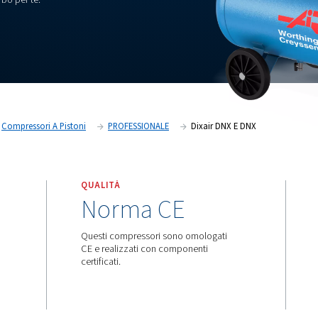
versatile e di qualità, Dixair e
sia un appassionato di bricolage o
o di aria compressa occasionale o
 il supporto pneumatico che
re cosa ha in serbo per te.
Prodotti
Compressori A Pistoni
PROFESSIONALE
QUALITÀ