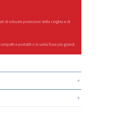
entono di ridurre al minimo l'usura e di garantire prestazioni co
ze diverse, dai progetti fai da te leggeri alle attività profess
 gamma Dixair?
 comprovata, prestazioni eccezionali e,