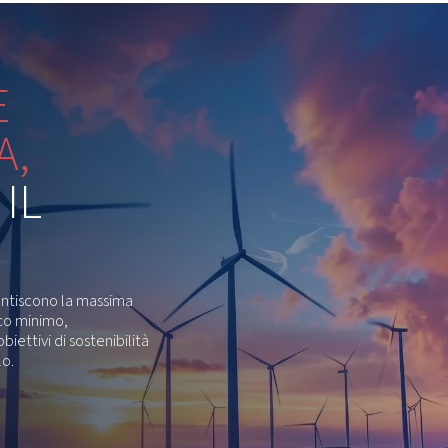
Pompanti ad azionam
Entrambi i modelli sono dotati di resistenti pompanti azio
restazioni di lunga durata. In effetti, la bassa velocità di ro
truttura robusta garantisce l'affidabilità della gamma. Que
veramente l'impatto sulle vos