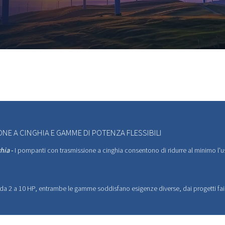
IARE
IENZA,
NERE
IL
O
nnovative garantiscono la massima
sumo energetico minimo,
ere i propri obiettivi di sostenibilità