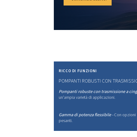
POTENZ
L'EFFIC
SOSTE
FUTUR
Le nostre tecnologie i
efficienza con un con
contribuendo a raggiung