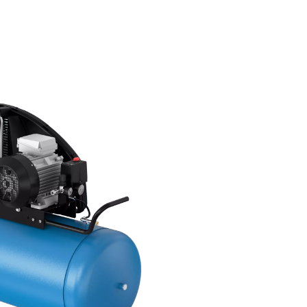
Offerta
flessibile
omologati
nenti
Approfitta dei modelli disponib
l'uso occasionale, intermittent
frequente.