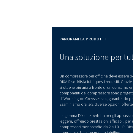
Prestazio
durature
Soprattutto grazie al 
durevole con bassa velo
rotazione, che garantis
durata.
PANORAMICA PRODOTTI