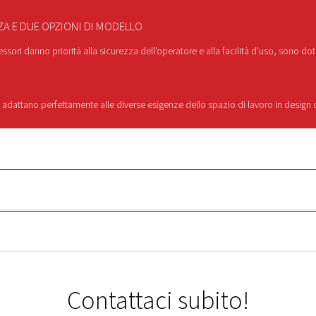
missione a cinghia
-
I pompanti con trasmissione a cinghia cons
oni.
 -
Con opzioni da 2 a 10 HP, entrambe le gamme soddisfano esigen
Perché scegliere la
e gamme Dixair e Dixair Pro combinano affidabilità