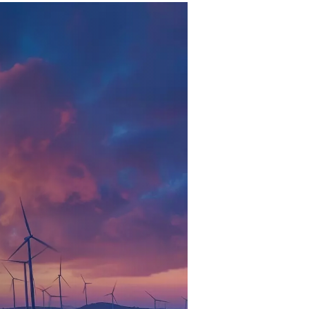
ento pneumatico
nati a cinghia progettati specificamente per
tazione di queste pompe riduce l'usura, mentre la
sta tecnologia è fondamentale per rivoluzionare
tre operazioni.