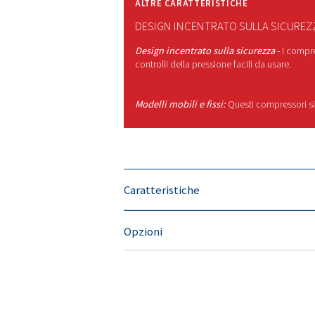
Pompanti robuste con tras
un'ampia varietà di applicazi
Gamma di potenza flessibile
pesanti.
L