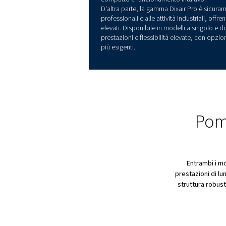
Una soluzione
Un compressore per officina
DIXAIR soddisfa tutti questi
si ottiene più aria a fronte d
componenti del compressore
di Worthington Creyssensac, 
Esaminiamo ora le 2 diverse
La
gamma Dixair è perfetta p
leggere, offrendo prestazion
compressori monostadio da 
compatto e funzionamento i
D'altra parte, la gamma Dixa
professionali e alle attività 
elevati. Disponibile in mode
prestazioni e flessibilità el