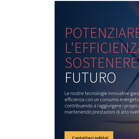
più esigenti.
p
s