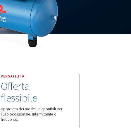
Dixair DNX E DNX
VERSATILITÀ