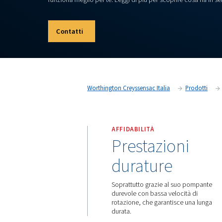
Se sei alla ricerca di un compressore a pistone 
Dixair Pro sono la scelta numero uno. Che tu 
un utente professionale, che tu abbia bisogn
frequente, puoi contare sul Dixair per fornire
funziona meglio per te. Leggi di più per scopri
Contatti
Worthington Creyssensac Italia
AFFIDABILITÀ