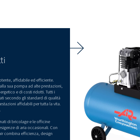
ni
Norma CE
Questi compressori sono 
CE e realizzati con compo
certificati.
suo pompante
cità di
ce una lunga