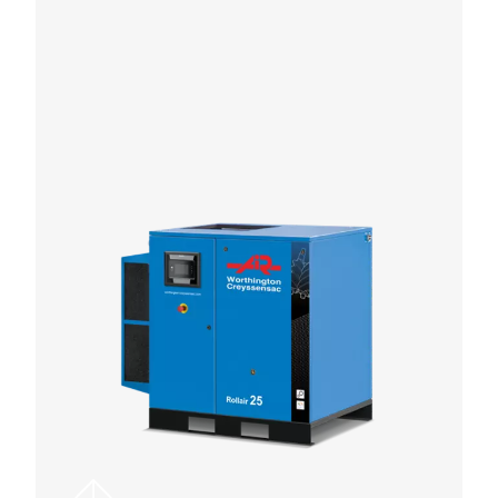
Essiccatore a refrigerazione a velocit
variabile DWVS
Scopri gli essiccatori a refrigerazione DWVS a velo
variabile, che offrono fino al 60% di risparmio energe
una purezza dell'aria senza pari. Sei pronto a increm