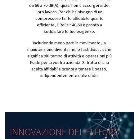
l'affidabilità su cui puoi contare.
Questa gamma non si adatta solo al vostro spazio, ma 
rispetta, occupando circa il 30% di spazio in meno rispe
maggior parte dei compressori, il che li rende ideali per
configurazioni difficili da installare. E mentre lavorano 
sovraccaricano l'area di lavoro; con livelli di rumore da 
dB(A), difficilmente si noterà che stanno lavorando. Per
che necessitano di un compressore affidabile ed efficien
Rollair 40-60 è pronto a fornire questi elementi.
Sistema di trasmissione a ing
avanzato