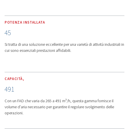
ALTRE CARATTERISTICHE
Controller touchscreen
Airlogic2T e quadro elettric
IP54
Controller Airlogic2T avanzato
- Dotata dell'interfaccia
touchscreen Airlogic2T, questa gamma offre un controll
intuitivo e dati sulle prestazioni in tempo reale, semplif
l'aumento dell'efficienza e del risparmio energetico.