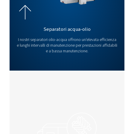
Rollair
45
13
491
60
*Capacit
a 7,5 bar
Per le specifiche tecniche complete e per ulteriori informazioni, fare 
brochure del prodotto
WCO ROLLAIR 60-6
LEAFLET IT FIXED-
SCREW COMPRESS
WCO Rollair 60-60
IT