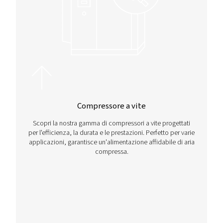
2 MB
PDF
Contattaci
Desideri ulteriori consigli sui compressori a vite o hai b
aiuto nella scelta del compressore a vite più adatto alle
attività? Contattaci oggi stesso per consigli personalizza
base alle tue esigenze.
Contattaci subito!