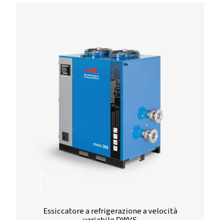
CAPACITÀ,
491
Con un FAD che varia da 265 a 491 m³/h, questa gamma forn
volume d'aria necessario per garantire il regolare svolgiment
operazioni.
PRESSIONE
13