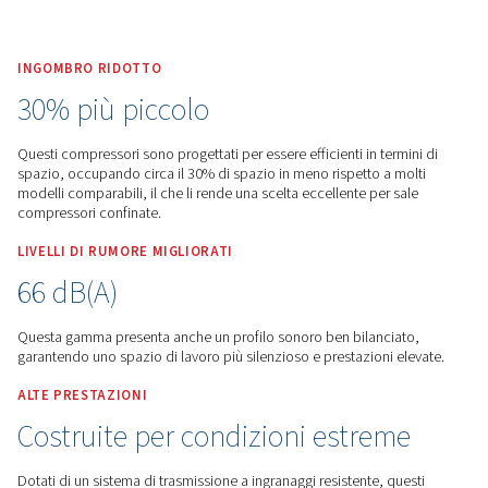
Worthington Creyssensac Italia
Prodotti
Compressore
Velocità Fissa
Rollair 40-60
INGOMBRO RIDOTTO
30% più piccolo
Questi compressori sono progettati per essere efficienti in te
spazio, occupando circa il 30% di spazio in meno rispetto a
modelli comparabili, il che li rende una scelta eccellente per