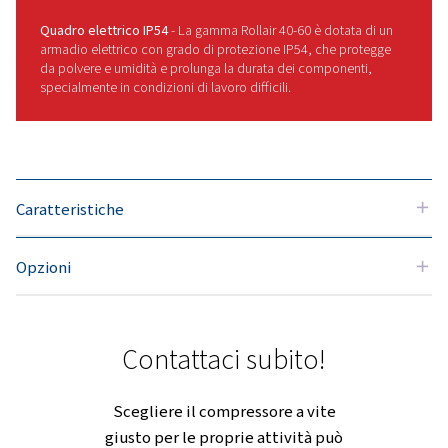
questa serie è stata progettata per
massimizzare l'efficienza e ridurre al
minimo i costi energetici.
Infine, sviluppato per tollerare alte
temperature e lunghi cicli di lavoro,
questo compressore richiede poca
manutenzione, il che lo rende una
scelta affidabile per mantenere le
operazioni ininterrotte.
Quando si tratta di fornire potenza,
affidabilità e funzionamento
semplice, la gamma Rollair 40-60 è
difficile da battere.