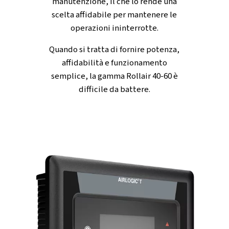
RICCO DI FUNZIONI
SISTEMA DI RAFFREDDAMENTO DURATURO E DE
SALVASPAZIO
Sistema di raffreddamento duraturo
- La gamma Rollair
stata sviluppata con un efficace sistema di raffreddamen
progettato per mantenere le massime prestazioni, anche
temperature raggiungono i 46 °C. Questa caratteristica co
compressore di continuare a funzionare senza problemi 
ambienti difficili e ad alta temperatura.
Design salvaspazio
- Con un ingombro fino al 30% inferi
rispetto a molti modelli della concorrenza, questa serie è
per installazioni in cui lo spazio è limitato e si adatta
comodamente alle sale compressori compatte.