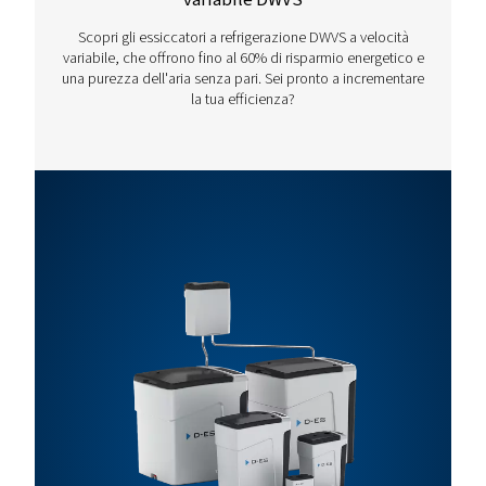
Il Rollair 40-60 è progettato per soddisfare un'ampia gamma
di pressione industriale.
Potenza
del
Pressione
Capacit
Modello
motore
Max (bar)
(m³/h)*
(50 Hz)
Rollair
30
13
350
40
Rollair
37
13
421
50