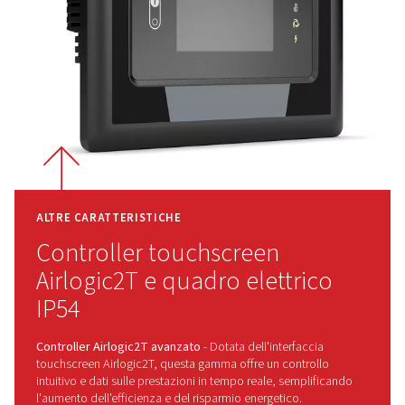
Perché scegliere Rollair 40
Combinando un design salvaspazio
con prestazioni resistenti, la gamma
Rollair 40-60 è stata creata per
adattarsi perfettamente ad aree
compatte, affrontando al contempo l
esigenze degli ambienti difficili. Con
il suo avanzato sistema di
trasmissione a ingranaggi e il
controller intelligente Airlogic2T,