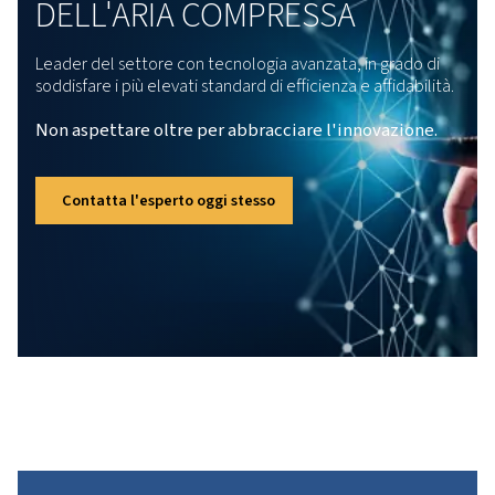
Questa gamma non si limita ad adattarsi al tu
spazio, ma lo rispetta, occupando circa il 30
di spazio in meno rispetto alla maggior parte
dei compressori, il che li rende ideali per le
configurazioni più difficili da installare. E
mentre lavorano sodo, non ingombrano
l'ambiente di lavoro; con livelli di rumorosità
da 66 a 70 dB(A), quasi non ti accorgerai del
loro lavoro. Per chi ha bisogno di un
compressore tanto affidabile quanto
efficiente, il Rollair 40-60 è pronto a
soddisfare le tue esigenze.
Includendo meno parti in movimento, la
manutenzione diventa meno fastidiosa, il ch