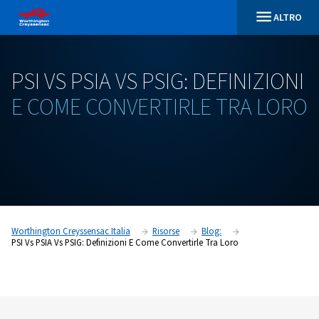
PSI
VS
PSIA
VS
PSIG:
DEFINI
E
COME
CONVERTIRLE
TRA
Worthington Creyssensac Italia
Risorse
Blog:
PSI Vs PSIA Vs PSIG: Definizioni E Come Convertirle Tra Loro