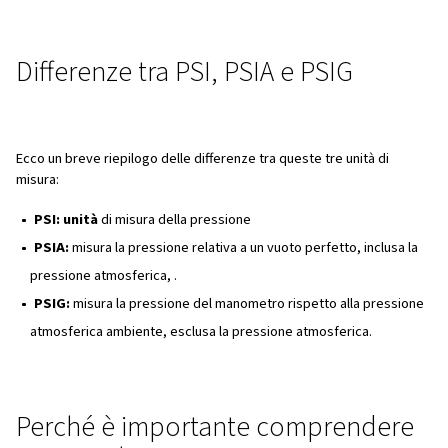
Cos'è PSI, PSIA e PSIG?
PSI
PSI sta per libbre per pollice quadrato. È un'unità di pres
misura la forza esercitata per pollice quadrato di 
non fa parte del SI (Sistema Internazionale di Unità di Mis
comunemente utilizzato per scopi industriali, quali la pre
pneumatici, lo stoccaggio del carburante e le gestione d
reflue. Rappresenta la quantità di forza applicata su un'a
ed è un indicatore chiave delle prestazioni nei compressor
altre applicazioni con sistemi ad aria compressa.
PSIA
PSIA sta per libbre per pollice quadrato assolute. Misura 