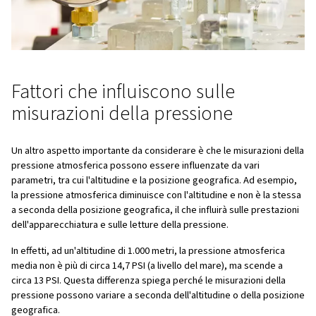
Ecco un breve riepilogo delle differenze tra queste tre un
misura:
PSI: unità
di misura della pressione
PSIA:
misura la pressione relativa a un vuoto perfetto,
pressione atmosferica, .
PSIG:
misura la pressione del manometro rispetto all
atmosferica ambiente, esclusa la pressione atmosferi
Perché è importante compre