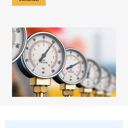
quelli a gas.
In che modo la posizione geografica e
l'altitudine possono influire sulle letture.
Se stai lavorando con aria compressa o quals
apparecchiatura sensibile alla pressione, q
la sezione che stavi cercando.
Contattaci