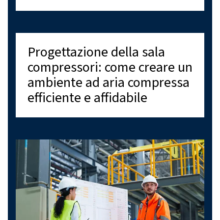
offriamo una gamma completa di compressori a
compressori a pistone, compressori oil-free e 
per il trattamento dell'aria. Forniamo anche 
gamma di opzioni di assistenza per soddisfare
vostre esigenze di aria compressa. Affidatevi a
nostra esperienza per fornire soluzioni affidabi
alta qualità all'avanguardia dell'innovazione. 
opzioni di connettività, abbiamo una soluzion
soddisfare le vostre esigenze. Contattaci oggi
per ricevere assistenza personalizzata e rispo
tutte le tue domande!