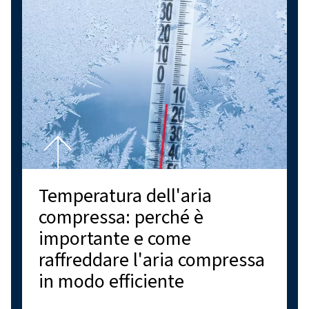
Conclusioni
Come abbiamo visto, è essenziale comprendere le differ
unità PSI, PSIA e PSIG per ottenere misurazioni accurate 
pressione e selezionare l'unità appropriata per l'applica
prevista. Inoltre, tenendo conto di fattori come l'altitudin
posizione geografica e sapendo come convertire le unità
PSIG, ogni professionista dell'aria compressa sarà in gra
monitorare e controllare efficacemente la pressione atmo
base alla propria applicazione. In breve, PSI, PSIA e PSIG 
misurazione della pressione essenziali che svolgono un 
importante nelle applicazioni di aria compressa e, comp
loro differenze e dove sono più adatte, è possibile garan
misurazioni accurate e quindi prestazioni ottimali nelle o