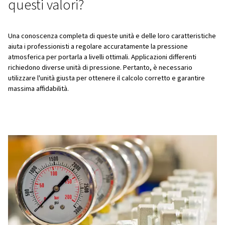
pressione assoluta
, che include nel suo valore la pres
atmosferica ed è relativa a un vuoto perfetto. La PSIA v
utilizzata in applicazioni in cui sono fondamentali misure 
accurate, come l'avionica e l'industria petrolifera e del ga
PSIG
PSIG sta per libbre per pollice quadrato manometriche. M
pressione relativa alla pressione atmosferica amb
tenerne conto
. Ciò significa che PSIG è sempre inferior
la quantità di pressione atmosferica ambiente. Il PSIG è
comunemente utilizzato in ambienti industriali per misura
pressione di gas e liquidi.
Differenze tra PSI, PSIA e PSIG