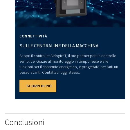
la pressione atmosferica diminuisce con l'altitudine e non
a seconda della posizione geografica, il che influirà sulle
dell'apparecchiatura e sulle letture della pressione.
In effetti, ad un'altitudine di 1.000 metri, la pressione at
media non è più di circa 14,7 PSI (a livello del mare), ma 
circa 13 PSI. Questa differenza spiega perché le misurazio
pressione possono variare a seconda dell'altitudine o de
geografica.
Per questo motivo, si consiglia di tenere conto di questi f
chiedere consiglio a un esperto prima di effettuare qualsi
regolazione per garantire misure accurate e prestazioni o
Conversione tra PSIA e PSIG